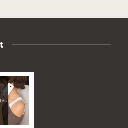
t
tes