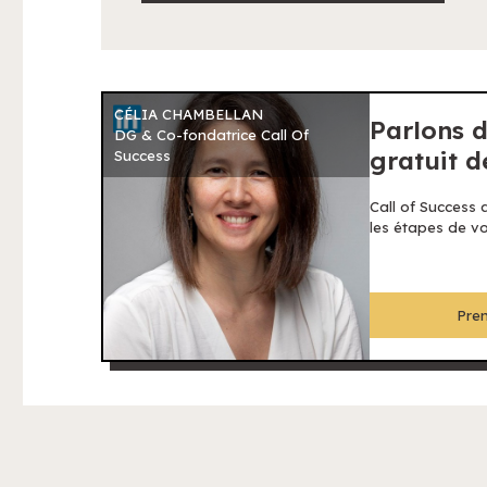
CÉLIA CHAMBELLAN
Parlons d
DG & Co-fondatrice Call Of
gratuit 
Success
Call of Success
les étapes de vot
Pren