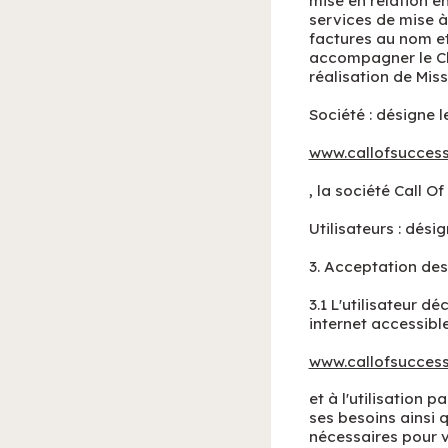
mise en relation en
services de mise à
factures au nom et
accompagner le Cli
réalisation de Miss
Société : désigne l
www.callofsucces
, la société Call O
Utilisateurs : dési
3. Acceptation des
3.1 L'utilisateur d
internet accessible
www.callofsucces
et à l'utilisation 
ses besoins ainsi q
nécessaires pour v