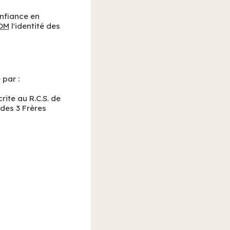
onfiance en
OM
l'identité des
 par :
rite au R.C.S. de
 des 3 Frères