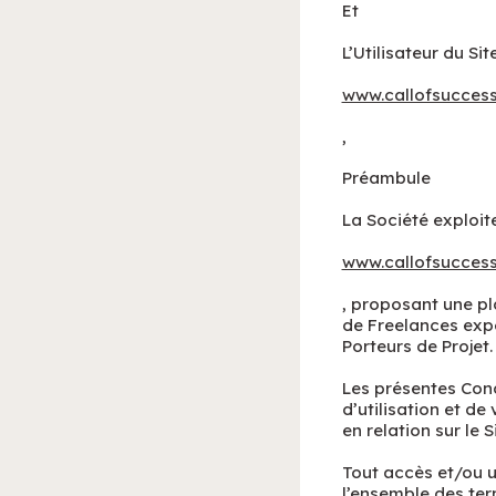
Et
L’Utilisateur du Sit
www.callofsucces
,
Préambule
La Société exploite
www.callofsucces
, proposant une pl
de Freelances exper
Porteurs de Projet.
Les présentes Cond
d’utilisation et de
en relation sur le Si
Tout accès et/ou u
l’ensemble des te