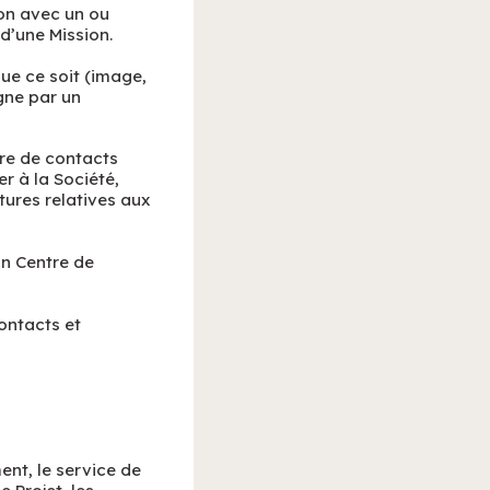
ion avec un ou
 d’une Mission.
ue ce soit (image,
gne par un
tre de contacts
r à la Société,
tures relatives aux
un Centre de
contacts et
ent, le service de