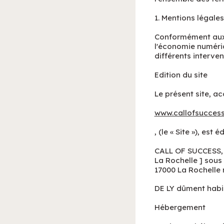
1. Mentions légales
Conformément aux d
l'économie numériqu
différents interven
Edition du site
Le présent site, ac
www.callofsucces
, (le « Site »), est é
CALL OF SUCCESS, s
La Rochelle ] sous 
17000 La Rochelle 
DE LY dûment habil
Hébergement