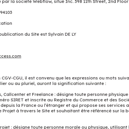
 par la société Webflow, situé Inc. 398 11th Street, 2nd Floor
 94103
cation
publication du Site est Sylvain DE LY
ccess.com
 CGV-CGU, il est convenu que les expressions ou mots suivan
er ou au pluriel, auront la signification suivante :
, Callcenter et Freelance : désigne toute personne physique 
méro SIRET et inscrite au Registre du Commerce et des Soci
 depuis la France ou l’étranger et qui propose ses services 
 Projet à travers le Site et souhaitant être référencé sur la
rojet : désigne toute personne morale ou physique, utilisant l