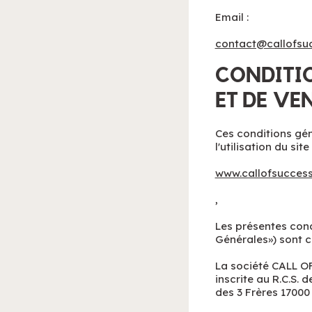
Email :
contact@callofsu
CONDITIO
ET DE VE
Ces conditions géné
l'utilisation du sit
www.callofsucces
,
Les présentes cond
Générales») sont c
La société CALL OF
inscrite au R.C.S. 
des 3 Frères 17000