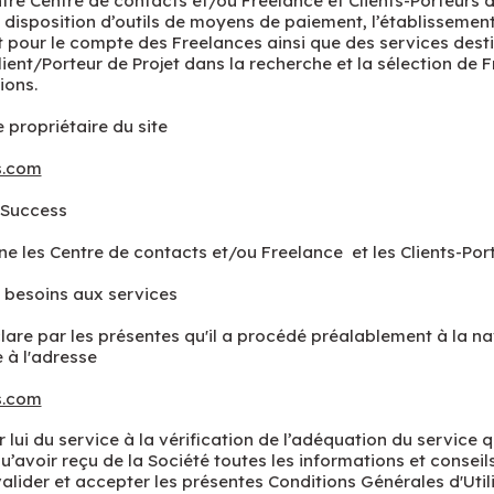
tre Centre de contacts et/ou Freelance et Clients-Porteurs de
 disposition d’outils de moyens de paiement, l’établissement
 pour le compte des Freelances ainsi que des services dest
ent/Porteur de Projet dans la recherche et la sélection de F
ions.
e propriétaire du site
s.com
f Success
gne les Centre de contacts et/ou Freelance et les Clients-Port
 besoins aux services
éclare par les présentes qu'il a procédé préalablement à la nav
 à l'adresse
s.com
par lui du service à la vérification de l’adéquation du service 
u’avoir reçu de la Société toutes les informations et conseils
alider et accepter les présentes Conditions Générales d'Utili