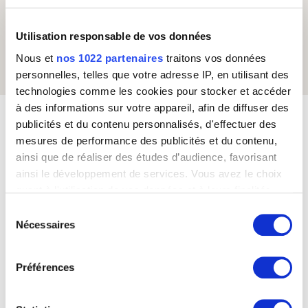
Utilisation responsable de vos données
Nous et
nos 1022 partenaires
traitons vos données
personnelles, telles que votre adresse IP, en utilisant des
technologies comme les cookies pour stocker et accéder
à des informations sur votre appareil, afin de diffuser des
publicités et du contenu personnalisés, d'effectuer des
À propos de ce livre blanc
mesures de performance des publicités et du contenu,
ainsi que de réaliser des études d’audience, favorisant
Depuis 2021, Call of Success s’appuie sur son expertise de
ainsi le développement de services. Vous avez le choix
l’externalisation et son réseau de plus de 200 centres d’appels
partenaires pour accompagner ses clients. Pour aller plus loin,
quant à l'utilisation de vos données et à leurs finalités.
nos experts vous proposent une série de contenus inédits :
un
Vous pouvez modifier ou retirer votre consentement à
Sélection
comparatif des destinations d’externalisation
. Le premier
tout moment en consultant la Déclaration relative aux
Nécessaires
du
volet qui suit porte sur 7 pays francophones : de l'Europe à
cookies ou en cliquant sur l'icône de confidentialité.
consentement
l'océan Indien, en passant par le Maghreb et l'Afrique
subsaharienne.
Préférences
Si vous le permettez, nous aimerions également :
AU SOMMAIRE
Collecter des informations sur votre localisation