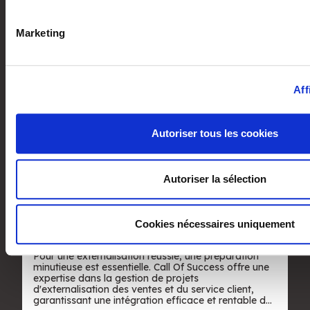
préférences, reportez-vous à la
section « Détails »
. Vous p
retirer votre consentement à tout moment à partir de la décla
Marketing
cookies.
Nos offres d'accompagnement
Les cookies nous permettent de personnaliser le contenu et l
Aff
des fonctionnalités relatives aux médias sociaux et d'analyse
partageons également des informations sur l'utilisation de no
partenaires de médias sociaux, de publicité et d'analyse, qu
Autoriser tous les cookies
celles-ci avec d'autres informations que vous leur avez fourni
collectées lors de votre utilisation de leurs services.
Gestion de projet outsourcing
Autoriser la sélection
Cookies nécessaires uniquement
Pour une externalisation réussie, une préparation
minutieuse est essentielle. Call Of Success offre une
expertise dans la gestion de projets
d'externalisation des ventes et du service client,
garantissant une intégration efficace et rentable de