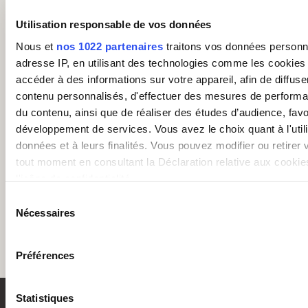
Parlons de votre projet –
Cadrage gratuit de 30
Utilisation responsable de vos données
minutes
Nous et
nos 1022 partenaires
traitons vos données personne
adresse IP, en utilisant des technologies comme les cookies
Call of Success accompagne les entreprises dans
accéder à des informations sur votre appareil, afin de diffuse
toutes les étapes de votre projet d’externalisation.
contenu personnalisés, d'effectuer des mesures de performan
du contenu, ainsi que de réaliser des études d’audience, favor
Prenez rendez-vous avec un expert
développement de services. Vous avez le choix quant à l'util
données et à leurs finalités. Vous pouvez modifier ou retirer
tout moment en consultant la Déclaration relative aux cookie
l'icône de confidentialité.
Sélection
Si vous le permettez, nous aimerions également :
Nécessaires
du
Collecter des informations sur votre localisation géo
consentement
être précises à plusieurs mètres près
Préférences
Identifier votre appareil en l'analysant activement pou
caractéristiques spécifiques (empreintes digitales).
Statistiques
Pour en savoir plus sur le traitement de vos données personne