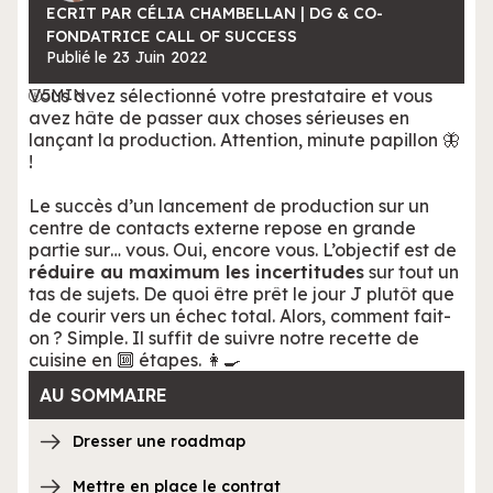
ECRIT PAR CÉLIA CHAMBELLAN | DG & CO-
FONDATRICE CALL OF SUCCESS
Publié le
23
Juin
2022
Vous avez sélectionné votre prestataire et vous
5
MIN
avez hâte de passer aux choses sérieuses en
lançant la production. Attention, minute papillon 🦋
!
Le succès d’un lancement de production sur un
centre de contacts externe repose en grande
partie sur… vous. Oui, encore vous. L’objectif est de
réduire au maximum les incertitudes
sur tout un
tas de sujets. De quoi être prêt le jour J plutôt que
de courir vers un échec total. Alors, comment fait-
on ? Simple. Il suffit de suivre notre recette de
cuisine en 🔟 étapes. 👩🍳
AU SOMMAIRE
Dresser une roadmap
Mettre en place le contrat