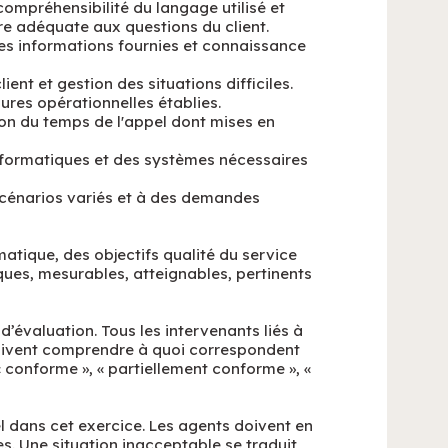
 compréhensibilité du langage utilisé et
e adéquate aux questions du client.
des informations fournies et connaissance
lient et gestion des situations difficiles.
ures opérationnelles établies.
tion du temps de l'appel dont mises en
informatiques et des systèmes nécessaires
scénarios variés et à des demandes
matique, des objectifs qualité du service
fiques, mesurables, atteignables, pertinents
d’évaluation. Tous les intervenants liés à
 doivent comprendre à quoi correspondent
 « conforme », « partiellement conforme », «
el dans cet exercice. Les agents doivent en
es. Une situation inacceptable se traduit