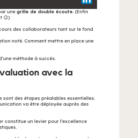
 par une
grille de double écoute
. (Enfin
t 😉)
scours des collaborateurs tant sur le fond
luation noté. Comment mettre en place une
t d’une méthode à succès.
évaluation avec la
se sont des étapes préalables essentielles.
munication va être déployée auprès des
r constitue un levier pour l’excellence
atiques.