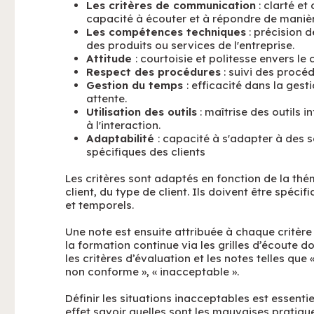
Les critères de communication
: clarté et
capacité à écouter et à répondre de manièr
Les compétences techniques
: précision 
des produits ou services de l'entreprise.
Attitude
: courtoisie et politesse envers le c
Respect des procédures
: suivi des procéd
Gestion du temps
: efficacité dans la ges
attente.
Utilisation des outils
: maîtrise des outils 
à l'interaction.
Adaptabilité
: capacité à s'adapter à des 
spécifiques des clients
Les critères sont adaptés en fonction de la thé
client, du type de client. Ils doivent être spéci
et temporels.
Une note est ensuite attribuée à chaque critère 
la formation continue via les grilles d’écoute
les critères d’évaluation et les notes telles que
non conforme », « inacceptable ».
Définir les situations inacceptables est essenti
effet savoir quelles sont les mauvaises pratiqu