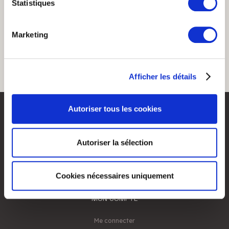
géographique qui peuvent être précises à plusieurs
Statistiques
mètres près
Identifier votre appareil en l'analysant activement
Marketing
pour en relever les caractéristiques spécifiques
(empreintes digitales).
Pour en savoir plus sur le traitement de vos données
Afficher les détails
personnelles et définir vos préférences, reportez-vous à
la
section « Détails »
. Vous pouvez modifier ou retirer
votre consentement à tout moment à partir de la
Autoriser tous les cookies
déclaration sur les cookies.
Les cookies nous permettent de personnaliser le contenu
Autoriser la sélection
et les annonces, d'offrir des fonctionnalités relatives aux
médias sociaux et d'analyser notre trafic. Nous
partageons également des informations sur l'utilisation de
Cookies nécessaires uniquement
notre site avec nos partenaires de médias sociaux, de
MON COMPTE
publicité et d'analyse, qui peuvent combiner celles-ci
avec d'autres informations que vous leur avez fournies
Me connecter
ou qu'ils ont collectées lors de votre utilisation de leurs