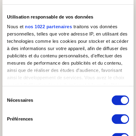
Utilisation responsable de vos données
Nous et
nos 1022 partenaires
traitons vos données
personnelles, telles que votre adresse IP, en utilisant des
technologies comme les cookies pour stocker et accéder
à des informations sur votre appareil, afin de diffuser des
publicités et du contenu personnalisés, d'effectuer des
mesures de performance des publicités et du contenu,
ainsi que de réaliser des études d’audience, favorisant
ainsi le développement de services. Vous avez le choix
quant à l'utilisation de vos données et à leurs finalités.
Vous pouvez modifier ou retirer votre consentement à
Sélection
tout moment en consultant la Déclaration relative aux
Nécessaires
du
En continuant votre inscription, vous acceptez
cookies ou en cliquant sur l'icône de confidentialité.
consentement
nos conditions générales
afin de pouvoir être
rappelé. En savoir plus sur la
protection de vos
Préférences
données
.
Si vous le permettez, nous aimerions également :
Collecter des informations sur votre localisation