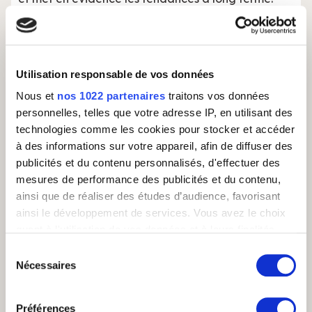
Elle est particulièrement efficace pour les séries de
données stables sans forte saisonnalité.
Ses avantages :
Utilisation responsable de vos données
Simple à comprendre et à mettre en œuvre ;
Efficace pour les tendances à long terme ;
Nous et
nos 1022 partenaires
traitons vos données
Réduit l'impact des valeurs aberrantes.
personnelles, telles que votre adresse IP, en utilisant des
technologies comme les cookies pour stocker et accéder
Ses inconvénients :
à des informations sur votre appareil, afin de diffuser des
publicités et du contenu personnalisés, d'effectuer des
Ne prend pas en compte la saisonnalité ;
Réagit lentement aux changements brusques ;
mesures de performance des publicités et du contenu,
Le choix de la période de calcul influence
ainsi que de réaliser des études d’audience, favorisant
fortement les résultats.
ainsi le développement de services. Vous avez le choix
quant à l'utilisation de vos données et à leurs finalités.
Pour optimiser son utilisation, les centres d'appels
Vous pouvez modifier ou retirer votre consentement à
doivent ajuster la période de calcul en fonction de
Sélection
leurs cycles d'activité. Une période trop courte
tout moment en consultant la Déclaration relative aux
Nécessaires
du
rendra la prévision sensible aux fluctuations, tandis
cookies ou en cliquant sur l'icône de confidentialité.
consentement
qu'une période trop longue la rendra moins
réactive aux changements les plus récents.
Préférences