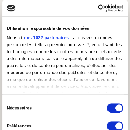
aux entreprises de mieux comprendre leurs
besoins, de personnaliser les interactions et
de renforcer les relations commerciales.
L'objectif final d'un CRM est d'améliorer la
Utilisation responsable de vos données
satisfaction et la fidélité des clients tout en
aidant l'entreprise à atteindre ses objectifs
Nous et
nos 1022 partenaires
traitons vos données
commerciaux.
personnelles, telles que votre adresse IP, en utilisant des
technologies comme les cookies pour stocker et accéder
De nombreux logiciels existent sur le marché
à des informations sur votre appareil, afin de diffuser des
à des prix et fonctionnalités très variables.
publicités et du contenu personnalisés, d'effectuer des
Call of Success
peut vous accompagner
dans la
sélection et la mise en place de votre
mesures de performance des publicités et du contenu,
outil CRM.
ainsi que de réaliser des études d’audience, favorisant
ainsi le développement de services. Vous avez le choix
quant à l'utilisation de vos données et à leurs finalités.
Vous pouvez modifier ou retirer votre consentement à
Sélection
tout moment en consultant la Déclaration relative aux
Nécessaires
du
OUTIL
STRATÉGIE
cookies ou en cliquant sur l'icône de confidentialité.
consentement
Préférences
Si vous le permettez, nous aimerions également :