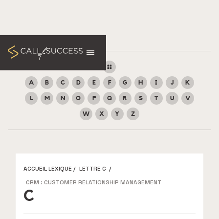
A
B
C
D
E
F
G
H
I
J
K
L
M
N
O
P
Q
R
S
T
U
V
W
X
Y
Z
ACCUEIL LEXIQUE
/
LETTRE C
/
CRM : CUSTOMER RELATIONSHIP MANAGEMENT
C