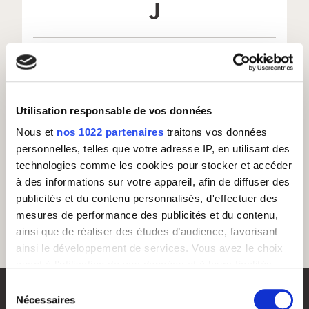
J
Aucune définition disponible pour cette lettre
Retour au lexique
Utilisation responsable de vos données
Nous et
nos 1022 partenaires
traitons vos données
personnelles, telles que votre adresse IP, en utilisant des
technologies comme les cookies pour stocker et accéder
à des informations sur votre appareil, afin de diffuser des
publicités et du contenu personnalisés, d'effectuer des
mesures de performance des publicités et du contenu,
ainsi que de réaliser des études d’audience, favorisant
ainsi le développement de services. Vous avez le choix
quant à l'utilisation de vos données et à leurs finalités.
Vous pouvez modifier ou retirer votre consentement à
Sélection
tout moment en consultant la Déclaration relative aux
Nécessaires
du