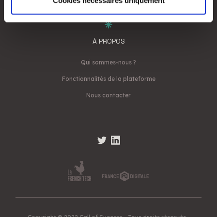
Cookies nécessaires uniquement
notre site avec nos partenaires de médias sociaux, de
publicité et d'analyse, qui peuvent combiner celles-ci
avec d'autres informations que vous leur avez fournies
À PROPOS
ou qu'ils ont collectées lors de votre utilisation de leurs
services.
Qui sommes-nous ?
Fonctionnalités de la plateforme
Nous contacter