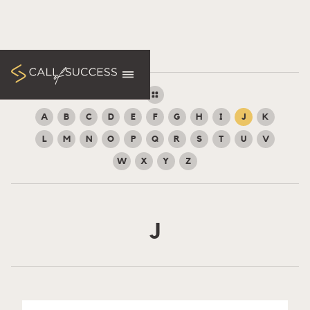
A
B
C
D
E
F
G
H
I
J
K
L
M
N
O
P
Q
R
S
T
U
V
W
X
Y
Z
J