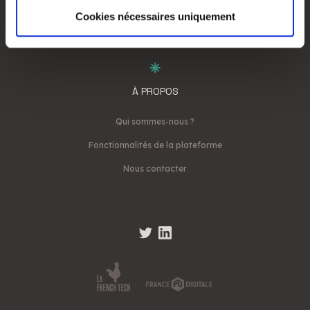
Rejoindre Call Of Success
partageons également des informations sur l'utilisation de
Cookies nécessaires uniquement
notre site avec nos partenaires de médias sociaux, de
publicité et d'analyse, qui peuvent combiner celles-ci
avec d'autres informations que vous leur avez fournies
ou qu'ils ont collectées lors de votre utilisation de leurs
À PROPOS
services.
Qui sommes-nous ?
Fonctionnalités de la plateforme
Nous contacter