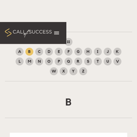
A
B
C
D
E
F
G
H
I
J
K
L
M
N
O
P
Q
R
S
T
U
V
W
X
Y
Z
B