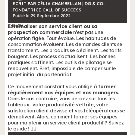
ECRIT PAR CÉLIA CHAMBELLAN | DG & CO-
FONDATRICE CALL OF SUCCESS
Publié le
29
Septembre
2022
Externaliser son service client ou sa
5
MIN
prospection commerciale
n’est pas une
opération figée. Tout évolue. Les habitudes de
consommation évoluent. Les demandes clients se
transforment. Les produits se déclinent. Les tarifs
bougent. Les process s’actualisent. Les bonnes
pratiques s’affinent. Les outils de pilotage se
renouvellent. Bref, impossible de camper sur le
projet initial du partenariat.
Ce mouvement constant vous oblige à
former
régulièrement vos équipes et vos managers
.
Dans le cas contraire, vous perdez sur tous les
tableaux : votre productivité s’effrite, votre
satisfaction client dévisse et vos téléopérateurs se
démotivent. Alors, comment former ses équipes
pour maintenir un service client productif ? Suivez
le guide ! 🧙‍♂️