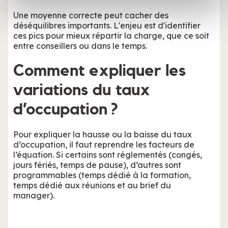
avec d'autres informations que vous leur avez fournies
Une moyenne correcte peut cacher des
ou qu'ils ont collectées lors de votre utilisation de leurs
déséquilibres importants. L'enjeu est d'identifier
services.
ces pics pour mieux répartir la charge, que ce soit
entre conseillers ou dans le temps.
Comment expliquer les
variations du taux
d’occupation ?
Pour expliquer la hausse ou la baisse du taux
d’occupation, il faut reprendre les facteurs de
l’équation. Si certains sont réglementés (congés,
jours fériés, temps de pause), d’autres sont
programmables (temps dédié à la formation,
temps dédié aux réunions et au brief du
manager).