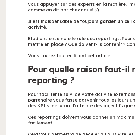
vous appuyer sur des experts en la matière… mai
comme on dit par chez nous! ;-)
Il est indispensable de toujours
garder un œil q
activité
.
Etudions ensemble le rôle des reportings. Pour q
mettre en place ? Que doivent-ils contenir ? Co
Vous saurez tout en lisant cet article.
Pour quelle raison faut-il
reporting ?
Pour faciliter le suivi de votre activité external
partenaire vous fasse parvenir tous les jours un 
des KPI’s mesurant l’atteinte des objectifs que v
Ces reportings doivent vous donner un maximum de 
facilement.
Cela vous permettra de déceler au plus vite le