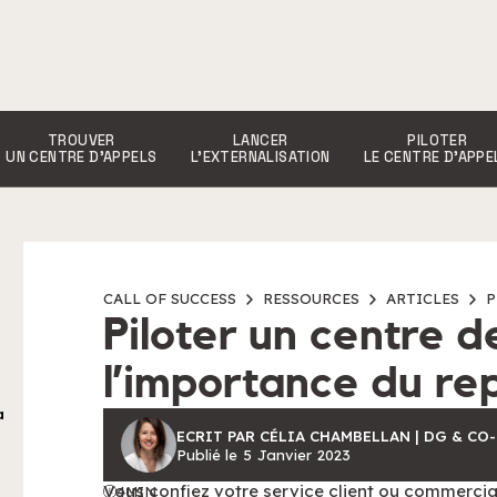
TROUVER
LANCER
PILOTER
UN CENTRE D’APPELS
L’EXTERNALISATION
LE CENTRE D’APPE
CALL OF SUCCESS
RESSOURCES
ARTICLES
P
Piloter un centre d
l’importance du re
a
ECRIT PAR CÉLIA CHAMBELLAN | DG & CO
Publié le
5
Janvier
2023
Vous confiez votre service client ou commercia
4
MIN