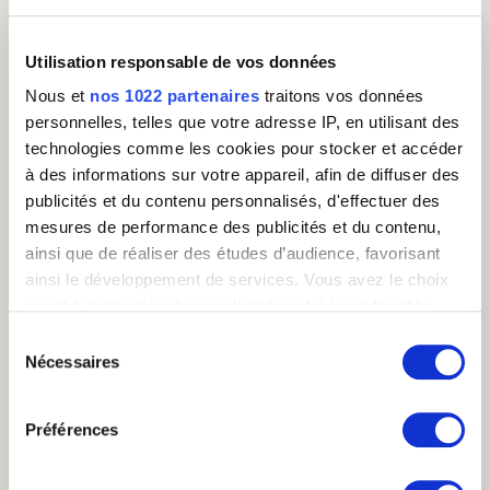
Utilisation responsable de vos données
Nous et
nos 1022 partenaires
traitons vos données
EXTERNALISATION
personnelles, telles que votre adresse IP, en utilisant des
Sellsy : Audit du service commercial et
technologies comme les cookies pour stocker et accéder
accompagnement à l’externalisation des Inside
Sales
à des informations sur votre appareil, afin de diffuser des
publicités et du contenu personnalisés, d'effectuer des
mesures de performance des publicités et du contenu,
ainsi que de réaliser des études d’audience, favorisant
ainsi le développement de services. Vous avez le choix
quant à l'utilisation de vos données et à leurs finalités.
Vous pouvez modifier ou retirer votre consentement à
Sélection
tout moment en consultant la Déclaration relative aux
Nécessaires
du
cookies ou en cliquant sur l'icône de confidentialité.
consentement
Préférences
Si vous le permettez, nous aimerions également :
Collecter des informations sur votre localisation
EXTERNALISATION