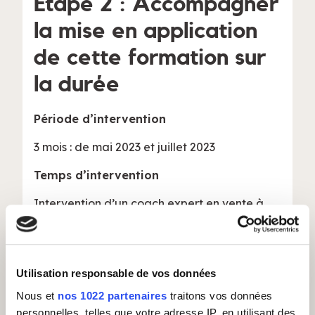
Etape 2 : Accompagner
la mise en application
de cette formation sur
la durée
Période d’intervention
3 mois : de mai 2023 et juillet 2023
Temps d’intervention
Intervention d’un coach expert en vente à
distance 2 jours par semaine.
Méthodologie
Animer en binôme avec la manager
Utilisation responsable de vos données
des ventes l’équipe commerciale
Nous et
nos 1022 partenaires
traitons vos données
personnelles, telles que votre adresse IP, en utilisant des