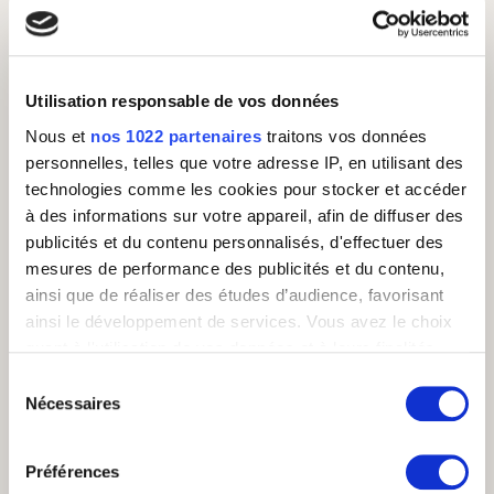
propositions)
Utilisation responsable de vos données
L’ensemble de ces transformations ont permis
à Alice’s Garden de :
Nous et
nos 1022 partenaires
traitons vos données
personnelles, telles que votre adresse IP, en utilisant des
monter en compétences son
technologies comme les cookies pour stocker et accéder
management dans le pilotage de la
production
à des informations sur votre appareil, afin de diffuser des
fiabiliser et faciliter le suivi des
publicités et du contenu personnalisés, d'effectuer des
performances du service client
mesures de performance des publicités et du contenu,
sécuriser leur prochaine saison haute
ainsi que de réaliser des études d’audience, favorisant
avec une organisation plus solide, des
ainsi le développement de services. Vous avez le choix
processus qualifiés et documentés, un
onboarding plus efficace et des outils
quant à l'utilisation de vos données et à leurs finalités.
performants.
Vous pouvez modifier ou retirer votre consentement à
Sélection
tout moment en consultant la Déclaration relative aux
Nécessaires
du
Nous avons également mis en relation Alice’s
cookies ou en cliquant sur l'icône de confidentialité.
consentement
garden avec des acteurs de la téléphonie
dans le cadre de leur changement de
Préférences
logiciels et les discussions sont toujours en
Si vous le permettez, nous aimerions également :