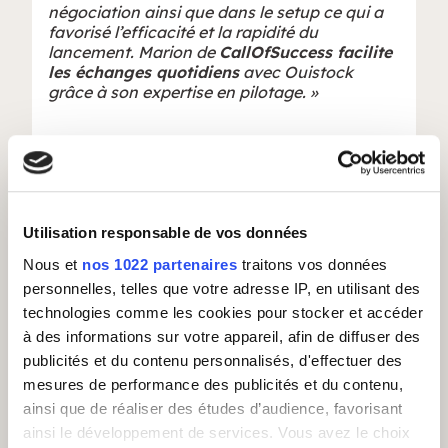
négociation ainsi que dans le setup ce qui a
favorisé l’efficacité et la rapidité du
lancement. Marion de
CallOfSuccess facilite
les échanges quotidiens
avec Ouistock
grâce à son expertise en pilotage. »
Le témoignage de la
consultante
Utilisation responsable de vos données
Call Of Success Marion
Nous et
nos 1022 partenaires
traitons vos données
personnelles, telles que votre adresse IP, en utilisant des
“ J’accompagne les fondateurs de Ouistock
technologies comme les cookies pour stocker et accéder
sur la partie stratégie et management
à des informations sur votre appareil, afin de diffuser des
commercial depuis un an. Après
une
publicités et du contenu personnalisés, d'effectuer des
optimisation des outils et process en place
,
mesures de performance des publicités et du contenu,
nous avons choisi d’
externaliser la force de
vente
chez Comearth.
ainsi que de réaliser des études d’audience, favorisant
ainsi le développement de services. Vous avez le choix
Cela fait 9 mois que l’équipe Ouistock chez