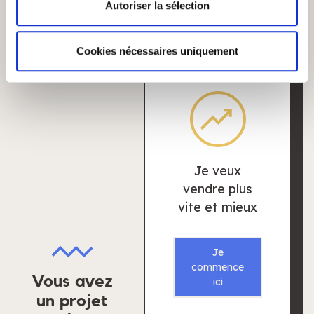
Autoriser la sélection
et les annonces, d'offrir des fonctionnalités relatives aux
médias sociaux et d'analyser notre trafic. Nous
partageons également des informations sur l'utilisation de
Cookies nécessaires uniquement
notre site avec nos partenaires de médias sociaux, de
publicité et d'analyse, qui peuvent combiner celles-ci
avec d'autres informations que vous leur avez fournies
ou qu'ils ont collectées lors de votre utilisation de leurs
services.
Je veux
vendre plus
vite et mieux
Je
commence
Vous avez
ici
un projet