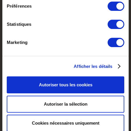
Préférences
Si vous le permettez, nous aimerions également :
Collecter des informations sur votre localisation
géographique qui peuvent être précises à plusieurs
Statistiques
MON COMPTE
mètres près
Identifier votre appareil en l'analysant activement
Me connecter
Marketing
pour en relever les caractéristiques spécifiques
(empreintes digitales).
Pour en savoir plus sur le traitement de vos données
Afficher les détails
personnelles et définir vos préférences, reportez-vous à
la
section « Détails »
. Vous pouvez modifier ou retirer
POUR LES CENTRES D'APPELS
votre consentement à tout moment à partir de la
Autoriser tous les cookies
déclaration sur les cookies.
Découvrir notre communauté
Rejoindre Call Of Success
Les cookies nous permettent de personnaliser le contenu
Autoriser la sélection
et les annonces, d'offrir des fonctionnalités relatives aux
médias sociaux et d'analyser notre trafic. Nous
partageons également des informations sur l'utilisation de
Cookies nécessaires uniquement
notre site avec nos partenaires de médias sociaux, de