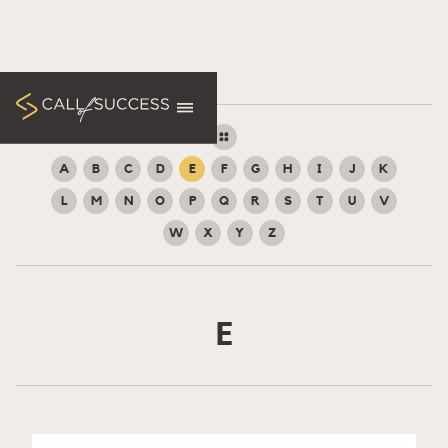
A
B
C
D
E
F
G
H
I
J
K
L
M
N
O
P
Q
R
S
T
U
V
W
X
Y
Z
E