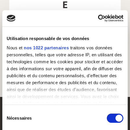
E
ETP : EQUIVALENT TEMPS PLEIN
Utilisation responsable de vos données
Nous et
nos 1022 partenaires
traitons vos données
personnelles, telles que votre adresse IP, en utilisant des
technologies comme les cookies pour stocker et accéder
à des informations sur votre appareil, afin de diffuser des
publicités et du contenu personnalisés, d'effectuer des
mesures de performance des publicités et du contenu,
ainsi que de réaliser des études d’audience, favorisant
ainsi le développement de services. Vous avez le choix
quant à l'utilisation de vos données et à leurs finalités.
Vous pouvez modifier ou retirer votre consentement à
Sélection
tout moment en consultant la Déclaration relative aux
Nécessaires
du
cookies ou en cliquant sur l'icône de confidentialité.
consentement