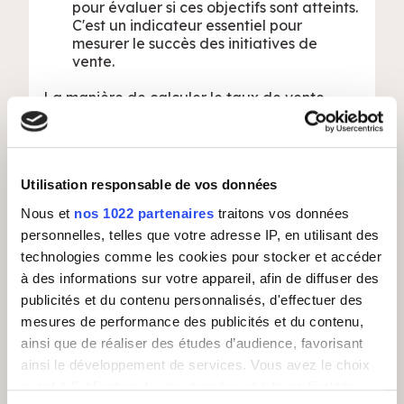
pour évaluer si ces objectifs sont atteints.
C'est un indicateur essentiel pour
mesurer le succès des initiatives de
vente.
La manière de calculer le taux de vente
varie selon les entreprises et les objectifs
spécifiques, mais la formule de base consiste
à diviser le nombre de ventes réalisées par le
nombre total de prospects ou de leads ayant
Utilisation responsable de vos données
fait l'objet d'une interaction de vente, puis à
multiplier le résultat par 100 pour obtenir un
Nous et
nos 1022 partenaires
traitons vos données
pourcentage.
personnelles, telles que votre adresse IP, en utilisant des
technologies comme les cookies pour stocker et accéder
Formule de base du taux de vente
à des informations sur votre appareil, afin de diffuser des
publicités et du contenu personnalisés, d'effectuer des
Taux
de
Vente
= (
Nombre
de
ventes
mesures de performance des publicités et du contenu,
réalisées / Nombre
total
de contacts
argumentés
​)
× 100
ainsi que de réaliser des études d’audience, favorisant
ainsi le développement de services. Vous avez le choix
Un taux de vente de 100 % signifierait que
quant à l'utilisation de vos données et à leurs finalités.
chaque prospect contacté est devenu un