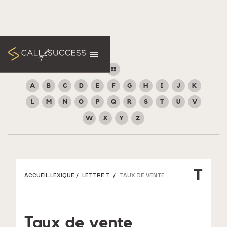
A
B
C
D
E
F
G
H
I
J
K
L
M
N
O
P
Q
R
S
T
U
V
W
X
Y
Z
T
ACCUEIL LEXIQUE
/
LETTRE T
/
TAUX DE VENTE
Taux de vente