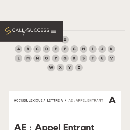
A
B
C
D
E
F
G
H
I
J
K
L
M
N
O
P
Q
R
S
T
U
V
W
X
Y
Z
A
ACCUEIL LEXIQUE
/
LETTRE A
/
AE : APPEL ENTRANT
AE : Appel Entrant