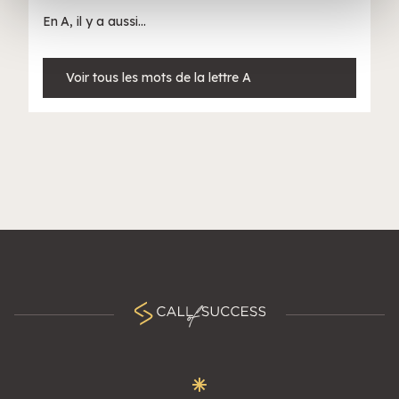
avec d'autres informations que vous leur avez fournies
En
A
, il y a aussi...
ou qu'ils ont collectées lors de votre utilisation de leurs
services.
Voir tous les mots de la lettre A