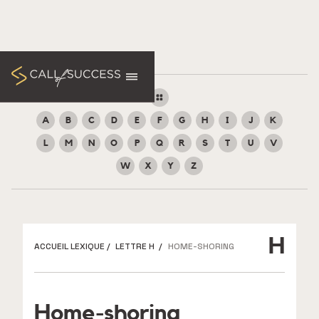
A
B
C
D
E
F
G
H
I
J
K
L
M
N
O
P
Q
R
S
T
U
V
W
X
Y
Z
H
ACCUEIL LEXIQUE
/
LETTRE H
/
HOME-SHORING
Home-shoring