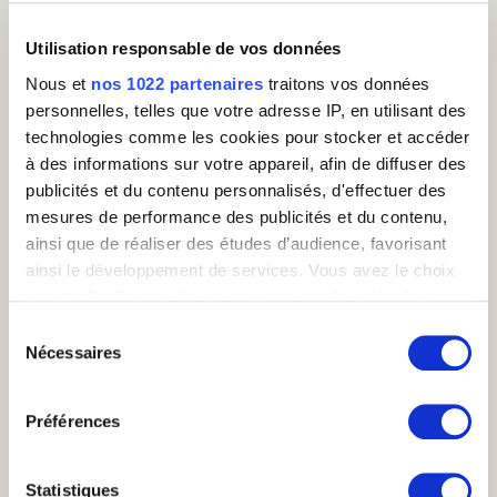
météorologiques extrêmes, des grèves
de transport, etc.
Utilisation responsable de vos données
Cependant, le home-shoring pose également
Nous et
nos 1022 partenaires
traitons vos données
des défis, notamment en matière de gestion
personnelles, telles que votre adresse IP, en utilisant des
à distance, de sécurité des données, et de
garantie de la qualité des interactions avec
technologies comme les cookies pour stocker et accéder
les clients. Les entreprises doivent mettre en
à des informations sur votre appareil, afin de diffuser des
place des infrastructures technologiques
publicités et du contenu personnalisés, d'effectuer des
solides, des processus de gestion efficaces et
mesures de performance des publicités et du contenu,
des protocoles de sécurité appropriés pour
ainsi que de réaliser des études d’audience, favorisant
assurer le succès du home-shoring dans un
environnement de centre d'appels.
ainsi le développement de services. Vous avez le choix
quant à l'utilisation de vos données et à leurs finalités.
Vous pouvez modifier ou retirer votre consentement à
Sélection
tout moment en consultant la Déclaration relative aux
Nécessaires
STRATÉGIE
du
cookies ou en cliquant sur l'icône de confidentialité.
consentement
Préférences
Si vous le permettez, nous aimerions également :
Collecter des informations sur votre localisation
Dans d'autres sujets partagés avec le mot "Home-
géographique qui peuvent être précises à plusieurs
Statistiques