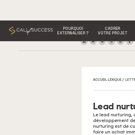
POURQUOI
CADRER
EXTERNALISER ?
VOTRE PROJET
A
B
C
D
E
ACCUEIL LEXIQUE
/
LETTR
Lead nurt
Le lead nurturing,
développement des 
nurturing est de c
faire un achat imm