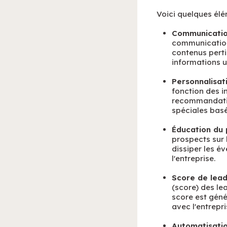
Voici quelques élé
Communication
communication 
contenus perti
informations ut
Personnalisati
fonction des i
recommandatio
spéciales basé
Éducation du 
prospects sur 
dissiper les é
l'entreprise.
Score de lead
(score) des le
score est géné
avec l'entrepri
Automatisatio