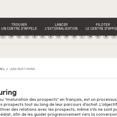
TROUVER
LANCER
PILOTER
UN CENTRE D’APPELS
L’EXTERNALISATION
LE CENTRE D’APPE
F
G
H
I
J
K
L
M
N
O
P
Q
R
S
T
E L
/
LEAD NURTURING
uring
 ou "maturation des prospects" en français, est un processus
prospects tout au long de leur parcours d'achat. L'objectif
ultiver des relations avec les prospects, même s'ils ne sont 
édiat, afin de les guider progressivement vers la conversion