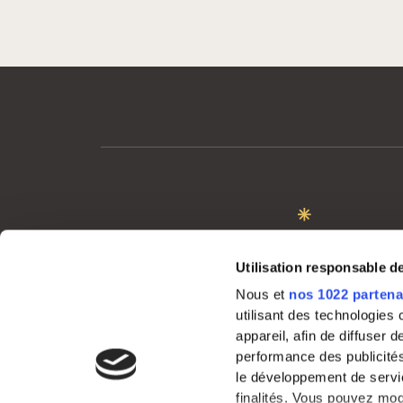
MON COMPTE
Utilisation responsable 
Me connecter
Nous et
nos 1022 partena
utilisant des technologies
appareil, afin de diffuser
performance des publicités
le développement de servic
finalités. Vous pouvez mod