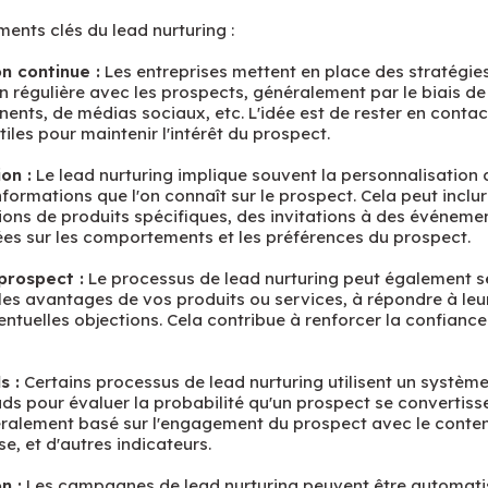
ments clés du lead nurturing :
 continue :
Les entreprises mettent en place des stratégie
régulière avec les prospects, généralement par le biais de 
nents, de médias sociaux, etc. L'idée est de rester en contac
iles pour maintenir l'intérêt du prospect.
on :
Le lead nurturing implique souvent la personnalisation
nformations que l'on connaît sur le prospect. Cela peut inclu
ns de produits spécifiques, des invitations à des événemen
es sur les comportements et les préférences du prospect.
prospect :
Le processus de lead nurturing peut également se
les avantages de vos produits ou services, à répondre à leu
ventuelles objections. Cela contribue à renforcer la confian
s :
Certains processus de lead nurturing utilisent un systèm
ads pour évaluer la probabilité qu'un prospect se convertisse 
ralement basé sur l'engagement du prospect avec le contenu
se, et d'autres indicateurs.
n :
Les campagnes de lead nurturing peuvent être automati