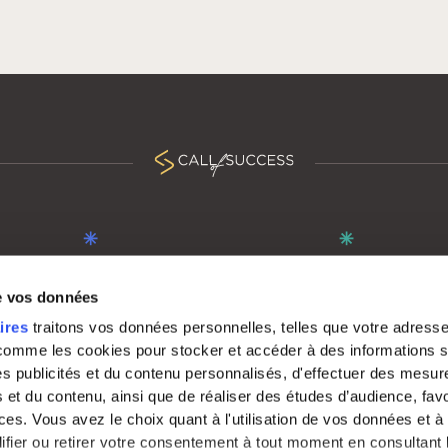
POUR LES CENTRES D'APPELS
À PROPOS
de vos données
Découvrir notre communauté
Qui sommes-nous 
ires
traitons vos données personnelles, telles que votre adresse
 comme les cookies pour stocker et accéder à des informations s
Rejoindre Call Of Success
Fonctionnalités de
 des publicités et du contenu personnalisés, d'effectuer des mesu
Nous contacter
 et du contenu, ainsi que de réaliser des études d’audience, favo
es. Vous avez le choix quant à l'utilisation de vos données et à 
ifier ou retirer votre consentement à tout moment en consultant 