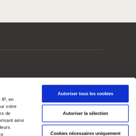
Autoriser tous les cookies
?
 IP, en
ur votre
 la plateforme
res de
Autoriser la sélection
risant ainsi
leurs
Cookies nécessaires uniquement
la