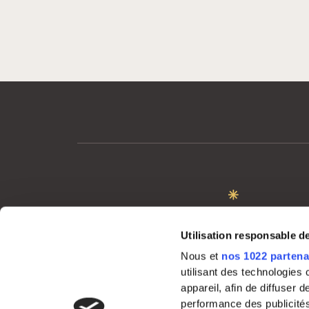
MON COMPTE
Utilisation responsable 
Me connecter
Nous et
nos 1022 partena
utilisant des technologies
appareil, afin de diffuser
performance des publicités