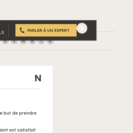
PARLER À UN EXPERT
LS
U
V
W
X
Y
Z
N
le but de prendre
ent est satisfait