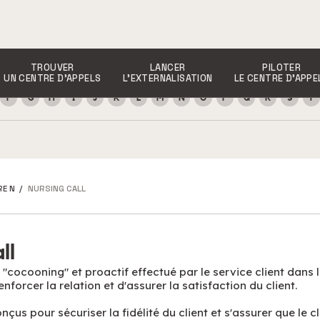
TROUVER
LANCER
PILOTER
UN CENTRE D’APPELS
L’EXTERNALISATION
LE CENTRE D’APPE
F
G
H
I
J
K
L
M
N
O
P
Q
R
S
T
RE N
/
NURSING CALL
ll
l "cocooning" et proactif effectué par le service client dans 
enforcer la relation et d'assurer la satisfaction du client.
çus pour sécuriser la fidélité du client et s'assurer que le cli