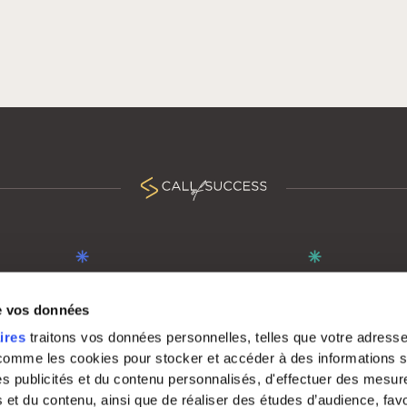
POUR LES CENTRES D'APPELS
À PROPOS
de vos données
Découvrir notre communauté
Qui sommes-nous 
ires
traitons vos données personnelles, telles que votre adresse
 comme les cookies pour stocker et accéder à des informations s
Rejoindre Call Of Success
Fonctionnalités de
 des publicités et du contenu personnalisés, d'effectuer des mesu
Nous contacter
 et du contenu, ainsi que de réaliser des études d’audience, favo