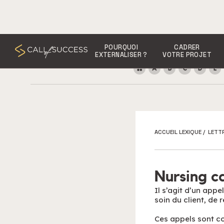
POURQUOI
CADRER
EXTERNALISER ?
VOTRE PROJET
A
B
C
D
E
ACCUEIL LEXIQUE
/
LETT
Nursing ca
Il s’agit d’un appe
soin du client, de r
Ces appels sont con