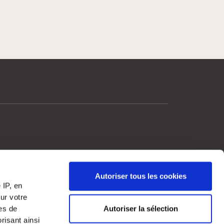
Autoriser tous les cookies
?
 IP, en
ur votre
 la plateforme
res de
Autoriser la sélection
risant ainsi