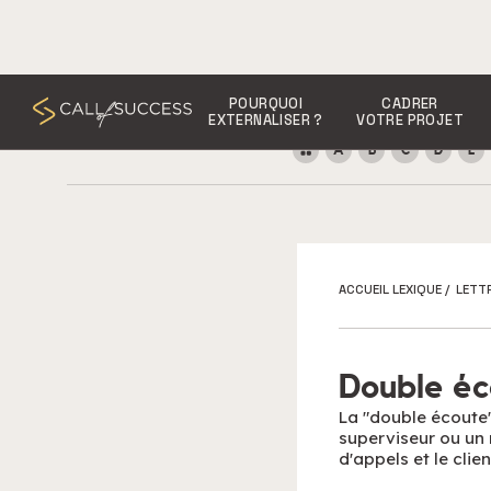
POURQUOI
CADRER
EXTERNALISER ?
VOTRE PROJET
A
B
C
D
E
ACCUEIL LEXIQUE
/
LETT
Double éc
La "double écoute"
superviseur ou un 
d'appels et le clien