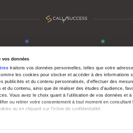
POUR LES CENTRES D'APPELS
À PROPOS
de vos données
Découvrir notre communauté
Qui sommes-nous 
ires
traitons vos données personnelles, telles que votre adresse
 comme les cookies pour stocker et accéder à des informations s
Rejoindre Call Of Success
Fonctionnalités de
 des publicités et du contenu personnalisés, d'effectuer des mesu
Nous contacter
 et du contenu, ainsi que de réaliser des études d’audience, favo
es. Vous avez le choix quant à l'utilisation de vos données et à 
ifier ou retirer votre consentement à tout moment en consultant 
okies ou en cliquant sur l'icône de confidentialité.
s aimerions également :
ll of Success - Tous droits réservés -
Politique de Confidentialité
-
CGV
mations sur votre localisation géographique qui peuvent être pré