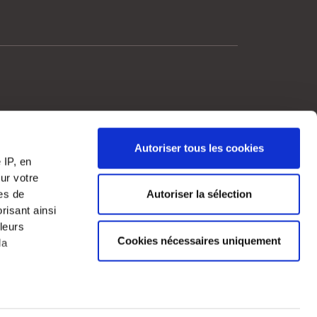
Autoriser tous les cookies
?
 IP, en
ur votre
 la plateforme
res de
Autoriser la sélection
risant ainsi
leurs
Cookies nécessaires uniquement
la
cises à