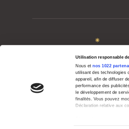
MON COMPTE
Utilisation responsable 
Me connecter
Nous et
nos 1022 partena
utilisant des technologies
appareil, afin de diffuser
performance des publicités
le développement de servic
finalités. Vous pouvez mod
Déclaration relative aux co
Si vous le permettez, nou
Copyright © 2022 Ca
et Mentions légales
Collecter des infor