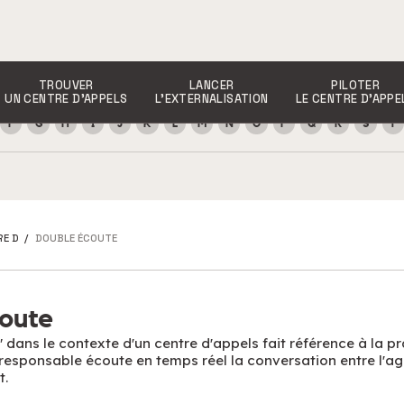
TROUVER
LANCER
PILOTER
UN CENTRE D’APPELS
L’EXTERNALISATION
LE CENTRE D’APPE
F
G
H
I
J
K
L
M
N
O
P
Q
R
S
T
RE D
/
DOUBLE ÉCOUTE
oute
 dans le contexte d'un centre d'appels fait référence à la p
responsable écoute en temps réel la conversation entre l'ag
t.