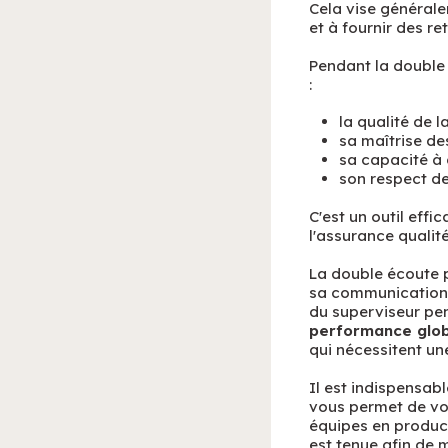
Cela vise générale
et à fournir des r
Pendant la double 
:
la qualité de 
sa maîtrise de
sa capacité à 
son respect de
C'est un outil eff
l'assurance qualité
La double écoute p
sa communication 
du superviseur pend
performance globa
qui nécessitent un
Il est indispensab
vous permet de vou
équipes en producti
est tenue afin de 