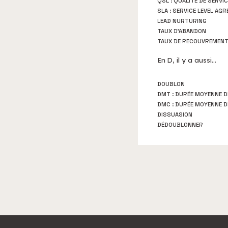
QSL : QUALITÉ DE SERVIC
SLA : SERVICE LEVEL AG
LEAD NURTURING
TAUX D'ABANDON
TAUX DE RECOUVREMEN
En
D
, il y a aussi...
DOUBLON
DMT : DURÉE MOYENNE D
DMC : DURÉE MOYENNE 
DISSUASION
DÉDOUBLONNER