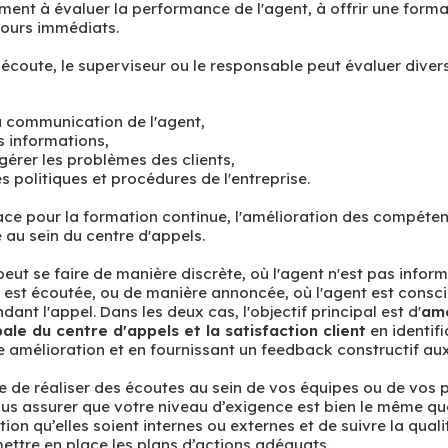
ment à évaluer la performance de l'agent, à offrir une forma
etours immédiats.
écoute, le superviseur ou le responsable peut évaluer divers
la communication de l'agent,
s informations,
gérer les problèmes des clients,
s politiques et procédures de l'entreprise.
icace pour la formation continue, l'amélioration des compéte
 au sein du centre d'appels.
eut se faire de manière discrète, où l'agent n'est pas infor
est écoutée, ou de manière annoncée, où l'agent est consci
ant l'appel. Dans les deux cas, l'objectif principal est d'
amé
le du centre d'appels et la satisfaction client
en identif
e amélioration et en fournissant un feedback constructif au
le de réaliser des écoutes au sein de vos équipes ou de vos p
s assurer que votre niveau d’exigence est bien le même que
on qu’elles soient internes ou externes et de suivre la quali
mettre en place les plans d’actions adéquats.