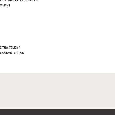
E LINÉAIRE OU L’ADHÉRENCE
REEMENT
T
E TRAITEMENT
DE CONVERSATION