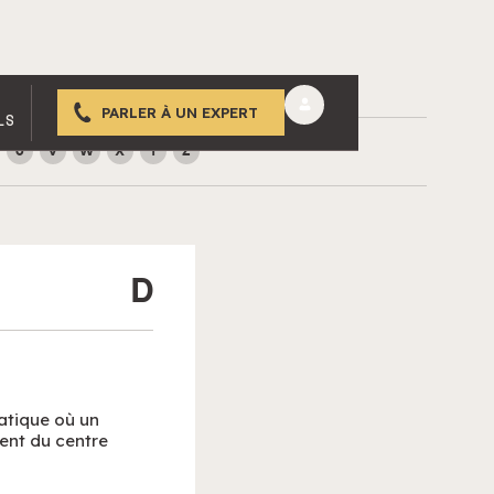
PARLER À UN EXPERT
LS
U
V
W
X
Y
Z
D
ratique où un
ent du centre