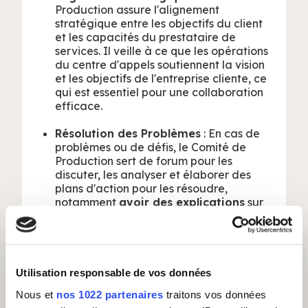
Production assure l'alignement
stratégique entre les objectifs du client
et les capacités du prestataire de
services. Il veille à ce que les opérations
du centre d'appels soutiennent la vision
et les objectifs de l'entreprise cliente, ce
qui est essentiel pour une collaboration
efficace.
Résolution des Problèmes
: En cas de
problèmes ou de défis, le Comité de
Production sert de forum pour les
discuter, les analyser et élaborer des
plans d'action pour les résoudre,
notamment
avoir des explications
sur
certaines données constatées dans les
reportings
quotidiens.
Innovation et Amélioration Continue
:
Le Comité de Production favorise
Utilisation responsable de vos données
l'innovation et l'amélioration continue en
Nous et
nos 1022 partenaires
traitons vos données
identifiant des opportunités