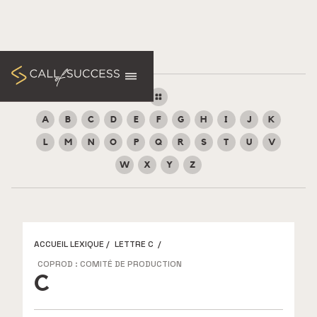
A
B
C
D
E
F
G
H
I
J
K
L
M
N
O
P
Q
R
S
T
U
V
W
X
Y
Z
ACCUEIL LEXIQUE
/
LETTRE C
/
COPROD : COMITÉ DE PRODUCTION
C