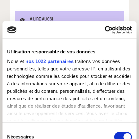
À LIRE AUSSI
Qu'est ce qu'un centre d'appels ?
Utilisation responsable de vos données
Nous et
nos 1022 partenaires
traitons vos données
personnelles, telles que votre adresse IP, en utilisant des
technologies comme les cookies pour stocker et accéder
VENTES ET SERVICE CLIENT EXTERNALISÉS,
BUSINESS BOOSTÉ !
à des informations sur votre appareil, afin de diffuser des
publicités et du contenu personnalisés, d'effectuer des
mesures de performance des publicités et du contenu,
ainsi que de réaliser des études d’audience, favorisant
ainsi le développement de services. Vous avez le choix
quant à l'utilisation de vos données et à leurs finalités.
Vous pouvez modifier ou retirer votre consentement à
Sélection
tout moment en consultant la Déclaration relative aux
Nécessaires
du