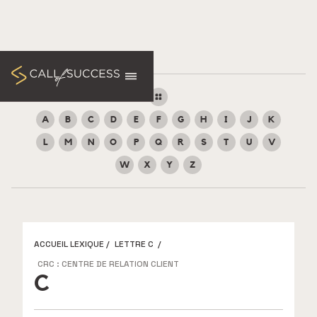
A
B
C
D
E
F
G
H
I
J
K
L
M
N
O
P
Q
R
S
T
U
V
W
X
Y
Z
ACCUEIL LEXIQUE
/
LETTRE C
/
CRC : CENTRE DE RELATION CLIENT
C