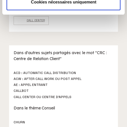
partageons également des informations sur l'utilisation de
Cookies nécessaires uniquement
notre site avec nos partenaires de médias sociaux, de
publicité et d'analyse, qui peuvent combiner celles-ci
CALL CENTER
avec d'autres informations que vous leur avez fournies
ou qu'ils ont collectées lors de votre utilisation de leurs
services.
Dans d'autres sujets partagés avec le mot "CRC :
Centre de Relation Client"
ACD : AUTOMATIC CALL DISTRIBUTION
ACW : AFTER CALL WORK OU POST APPEL
AE : APPEL ENTRANT
CALLBOT
CALL CENTER OU CENTRE D’APPELS
Dans le thème
Conseil
CHURN