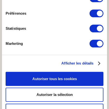
cookies ou en cliquant sur l'icône de confidentialité.
consentement
Préférences
Si vous le permettez, nous aimerions également :
Collecter des informations sur votre localisation
géographique qui peuvent être précises à plusieurs
Statistiques
Les meilleurs centres d’appels
mètres près
disponibles sur une seule
Identifier votre appareil en l'analysant activement
plateforme digitale
Marketing
pour en relever les caractéristiques spécifiques
(empreintes digitales).
Accédez à des milliers de
Pour en savoir plus sur le traitement de vos données
commerciaux et conseillers clientèle
Afficher les détails
personnelles et définir vos préférences, reportez-vous à
disponibles au sein de notre réseau de
la
section « Détails »
. Vous pouvez modifier ou retirer
200 Centres de Contacts
votre consentement à tout moment à partir de la
Autoriser tous les cookies
déclaration sur les cookies.
Voir les centres disponibles
Les cookies nous permettent de personnaliser le contenu
Autoriser la sélection
et les annonces, d'offrir des fonctionnalités relatives aux
médias sociaux et d'analyser notre trafic. Nous