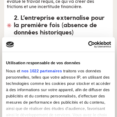
évalué le travail requis, ce qui va créer des
frictions et une incertitude financière.
2. L’entreprise externalise pour
la première fois (absence de
données historiques)
Pendant cette phase initiale, l'entreprise va
pouvoir accumuler des données sur l'usage réel
des services, comme le nombre exact d’appels par
jour, la durée moyenne d’un appel, le temps
Utilisation responsable de vos données
nécessaire pour résoudre différents types de
requêtes, etc. Elle développe alors
une base
Nous et
nos 1022 partenaires
traitons vos données
solide et chiffrée
pour mieux comprendre les
personnelles, telles que votre adresse IP, en utilisant des
dynamiques de l’activité.
technologies comme les cookies pour stocker et accéder
à des informations sur votre appareil, afin de diffuser des
Avec ces informations, l'entreprise est mieux
équipée pour évaluer l'efficacité du Call Center et
publicités et du contenu personnalisés, d'effectuer des
ajuster les services et éventuellement le modèle
mesures de performance des publicités et du contenu,
de rémunération en conséquence. Cette phase
ainsi que de réaliser des études d’audience, favorisant
d'observation permet également d'identifier les
ainsi le développement de services. Vous avez le choix