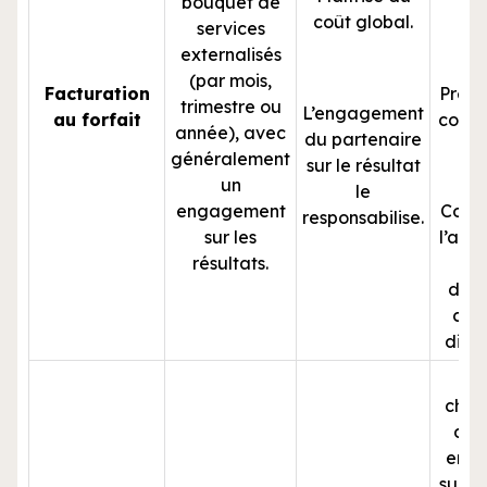
bouquet de
inc
coût global.
services
externalisés
(par mois,
Facturation
Pressi
trimestre ou
L’engagement
au forfait
colla
année), avec
du partenaire
généralement
sur le résultat
un
le
engagement
Compl
responsabilise.
sur les
l’ana
résultats.
u
d’ac
clie
diffic
chan
des
entr
surco