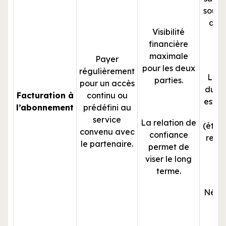
sous-u
des 
Visibilité
p
financière
maximale
Payer
pour les deux
régulièrement
La t
parties.
pour un accès
du Ca
Facturation à
continu ou
est u
l’abonnement
prédéfini au
vi
service
La relation de
(étal
convenu avec
confiance
rece
le partenaire.
permet de
le 
viser le long
terme.
Néces
te