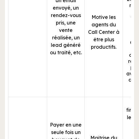
un email
man
envoyé, un
vi
rendez-vous
Motive les
fin
pris, une
agents du
vente
Call Center à
réalisée, un
être plus
Ce 
lead généré
productifs.
imp
ou traité, etc.
dém
rapi
pre
avec 
de b
for
R
finan
le pa
Payer en une
av
seule fois un
m
Maîtrise du