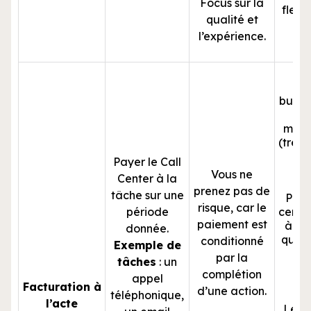
Focus sur la
flexib
qualité et
le
l’expérience.
d’a
Dif
budgé
le
mens
(très)
Payer le Call
Vous ne
Center à la
prenez pas de
tâche sur une
Peut
risque, car le
période
certa
paiement est
à fav
donnée.
quant
conditionné
Exemple de
qu
par la
tâches
: un
complétion
appel
Facturation à
d’une action.
téléphonique,
l’acte
Le p