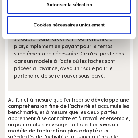
Dans le modèle de facturation au temps, la
Les cookies nous permettent de personnaliser le contenu
Autoriser la sélection
flexibilité est maximale. Si des besoins
et les annonces, d'offrir des fonctionnalités relatives aux
imprévus ou des changements dans le volume
médias sociaux et d'analyser notre trafic. Nous
ou la complexité des appels surviennent,
partageons également des informations sur l'utilisation de
Cookies nécessaires uniquement
cette configuration permet à l'entreprise de
notre site avec nos partenaires de médias sociaux, de
s'adapter sans forcément tout remettre à
publicité et d'analyse, qui peuvent combiner celles-ci
plat, simplement en payant pour le temps
avec d'autres informations que vous leur avez fournies
supplémentaire nécessaire. Ce n’est pas le cas
ou qu'ils ont collectées lors de votre utilisation de leurs
dans un modèle à l’acte où les tâches sont
services.
pricées à l’avance, avec un risque pour le
partenaire de se retrouver sous-payé.
Au fur et à mesure que l’entreprise
développe une
compréhension fine de l’activité
et accumule les
benchmarks, et à mesure que les deux parties
apprennent à se connaître et à travailler ensemble,
on pourra alors envisager la transition
vers un
modèle de facturation plus adapté
aux
spécificités de l’activité et plus incitatif pour le