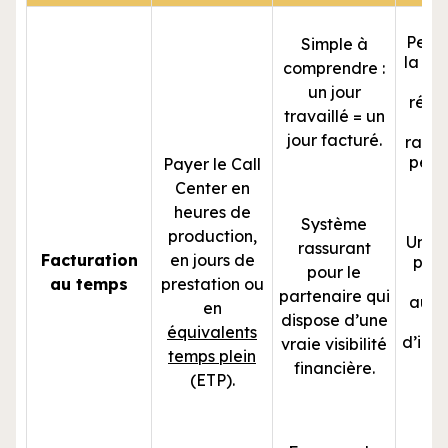
Peut
Simple à
la pr
comprendre :
c
un jour
rému
travaillé = un
n’
jour facturé.
ratta
perf
Payer le Call
Center en
heures de
Système
production,
Une 
rassurant
Facturation
en jours de
plan
pour le
au temps
prestation ou
partenaire qui
augm
en
dispose d’une
t
équivalents
d’inac
vraie visibilité
temps plein
a
financière.
(ETP).
Mo