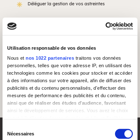
Déléguer la gestion de vos astreintes
Externaliser ses pics d’activités
Utilisation responsable de vos données
Nous et
nos 1022 partenaires
traitons vos données
personnelles, telles que votre adresse IP, en utilisant des
Externaliser son service client
technologies comme les cookies pour stocker et accéder
à des informations sur votre appareil, afin de diffuser des
publicités et du contenu personnalisés, d'effectuer des
mesures de performance des publicités et du contenu,
ainsi que de réaliser des études d’audience, favorisant
ainsi le développement de services. Vous avez le choix
quant à l'utilisation de vos données et à leurs finalités.
Vous pouvez modifier ou retirer votre consentement à
Sélection
tout moment en consultant la Déclaration relative aux
Nécessaires
du