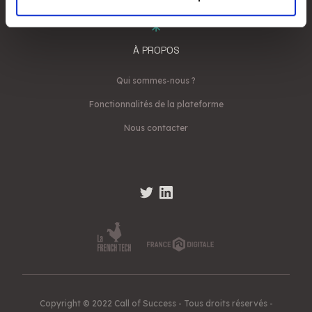
notre site avec nos partenaires de médias sociaux, de
publicité et d'analyse, qui peuvent combiner celles-ci
avec d'autres informations que vous leur avez fournies
À PROPOS
ou qu'ils ont collectées lors de votre utilisation de leurs
services.
Qui sommes-nous ?
Fonctionnalités de la plateforme
Nous contacter
Copyright © 2022 Call of Success - Tous droits réservés -