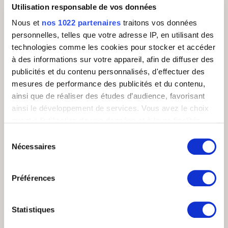
Utilisation responsable de vos données
Nous et
nos 1022 partenaires
traitons vos données
Guide des plans de rémunération des
personnelles, telles que votre adresse IP, en utilisant des
commerciaux
technologies comme les cookies pour stocker et accéder
à des informations sur votre appareil, afin de diffuser des
publicités et du contenu personnalisés, d'effectuer des
Comment construire un plan de
mesures de performance des publicités et du contenu,
rémunération efficace pour vos
ainsi que de réaliser des études d’audience, favorisant
commerciaux ? Dans ce guide, vous
ainsi le développement de services. Vous avez le choix
découvrirez nos 10 astuces pour améliorer et
quant à l'utilisation de vos données et à leurs finalités.
booster l'efficacité de votre plan de
Vous pouvez modifier ou retirer votre consentement à
rémunération variable
Sélection
tout moment en consultant la Déclaration relative aux
Nécessaires
du
cookies ou en cliquant sur l'icône de confidentialité.
consentement
Télécharger
Préférences
Si vous le permettez, nous aimerions également :
Collecter des informations sur votre localisation
géographique qui peuvent être précises à plusieurs
Statistiques
mètres près