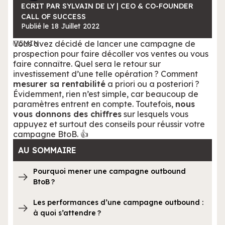
ECRIT PAR SYLVAIN DE LY | CEO & CO-FOUNDER
CALL OF SUCCESS
Publié le
18
Juillet
2022
Vous avez décidé de lancer une campagne de
5
MIN
prospection pour faire décoller vos ventes ou vous
faire connaître. Quel sera le retour sur
investissement d’une telle opération ? Comment
mesurer sa rentabilité
a priori ou a posteriori ?
Évidemment, rien n’est simple, car beaucoup de
paramètres entrent en compte. Toutefois,
nous
vous donnons des chiffres
sur lesquels vous
appuyez et surtout des conseils pour réussir votre
campagne BtoB. 👍
AU SOMMAIRE
Pourquoi mener une campagne outbound
BtoB ?
Les performances d’une campagne outbound :
à quoi s’attendre ?