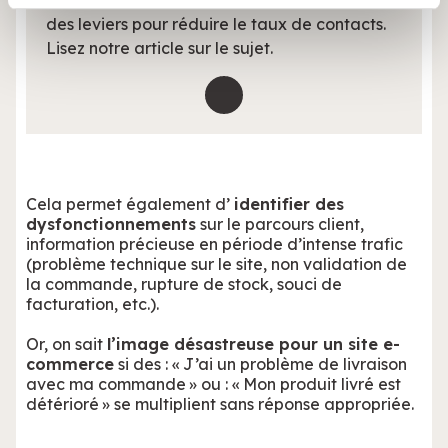
L’analyse de ces derniers permet d’identifier
publicité et d'analyse, qui peuvent combiner celles-ci
des leviers pour réduire le taux de contacts.
avec d'autres informations que vous leur avez fournies
Lisez notre article sur le sujet.
ou qu'ils ont collectées lors de votre utilisation de leurs
services.
Cela permet également d’
identifier des
dysfonctionnements
sur le parcours client,
information précieuse en période d’intense trafic
(problème technique sur le site, non validation de
la commande, rupture de stock, souci de
facturation, etc.).
Or, on sait
l’image désastreuse pour un site e-
commerce
si des : « J’ai un problème de livraison
avec ma commande » ou : « Mon produit livré est
détérioré » se multiplient sans réponse appropriée.