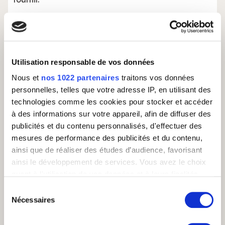
L’externalisation permet de
dérouter ces motifs
d’appels grâce à un serveur vocal interactif
(SVI) vers un call center externe
. Le script est
facile à suivre et très cadré. L’expérience client est
peu engagée, et l’image de l’entreprise a peu de
Utilisation responsable de vos données
chances d’en pâtir.
Nous et
nos 1022 partenaires
traitons vos données
En revanche, les motifs d’appels de niveau 2
personnelles, telles que votre adresse IP, en utilisant des
soulèvent des questions plus complexes. Par
technologies comme les cookies pour stocker et accéder
exemple, le service après-vente. Sans doute que la
à des informations sur votre appareil, afin de diffuser des
gestion en interne de ces problématiques est
publicités et du contenu personnalisés, d'effectuer des
mieux adaptée.
mesures de performance des publicités et du contenu,
ainsi que de réaliser des études d’audience, favorisant
ainsi le développement de services. Vous avez le choix
Externaliser des motifs d’appels
quant à l'utilisation de vos données et à leurs finalités.
spécifiques
Vous pouvez modifier ou retirer votre consentement à
Sélection
tout moment en consultant la Déclaration relative aux
Nécessaires
du
Les pics d’activités augmentent les risques de
cookies ou en cliquant sur l'icône de confidentialité.
consentement
débordement du centre d’appels, surtout en cas