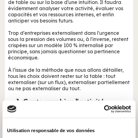
de table ou sur la base d'une intuition. Il faudra
évidemment analyser votre activité, évaluer vos
capacités et vos ressources internes, et enfin
anticiper vos besoins futurs.
Trop d'entreprises externalisent dans l'urgence
sous la pression des volumes ou, à l'inverse, restent
crispées sur un modèle 100 % internalisé par
principe, sans jamais questionner sa pertinence
économique.
À l’issue de la méthode que nous allons détailler,
tous les choix doivent rester sur la table : tout
externaliser (sur un flux), externaliser partiellement
ou ne pas externaliser du tout.
1. Cartographier l'activité
contact dans son ensemble
La première étape consiste à dresser un état des
lieux exhaustif de votre relation client à distance.
Utilisation responsable de vos données
Listez tous vos canaux (téléphone, email, chat,