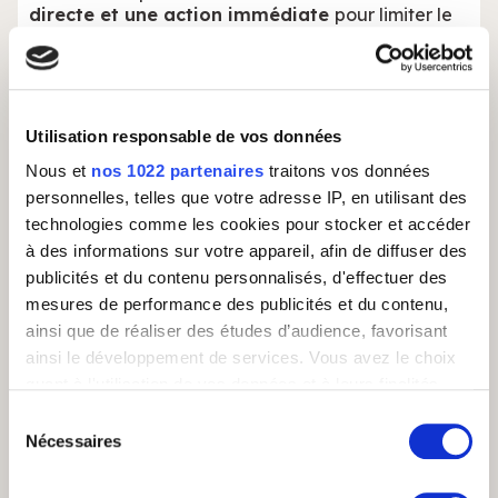
directe et une action immédiate
pour limiter le
risque de churn : le recouvrement, le winback et le
renouvellement.
Les relances de paiement
Utilisation responsable de vos données
Une carte bancaire expirée, un prélèvement
Nous et
nos 1022 partenaires
traitons vos données
refusé… beaucoup d’abonnements sont
personnelles, telles que votre adresse IP, en utilisant des
interrompus pour des raisons purement
administratives.
technologies comme les cookies pour stocker et accéder
à des informations sur votre appareil, afin de diffuser des
L’utilisateur reçoit bien un email ou une notification
publicités et du contenu personnalisés, d'effectuer des
sur l’outil, mais il peut
laisser traîner, ignorer
mesures de performance des publicités et du contenu,
l’information ou remettre l’action à plus tard
.
ainsi que de réaliser des études d’audience, favorisant
L’appel est bien plus impactant. On est sûr que
l’utilisateur a bien pris connaissance du problème,
ainsi le développement de services. Vous avez le choix
on investigue la raison et on l’aide à résoudre le
quant à l'utilisation de vos données et à leurs finalités.
blocage rapidement. On peut même proposer une
Vous pouvez modifier ou retirer votre consentement à
Sélection
alternative (paiement par virement, échéancier,
tout moment en consultant la Déclaration relative aux
Nécessaires
délai de grâce).
du
cookies ou en cliquant sur l'icône de confidentialité.
consentement