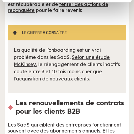
publicité et d'analyse, qui peuvent combiner celles-ci
est récupérable et de
tenter des actions de
reconquête
pour le faire revenir.
avec d'autres informations que vous leur avez fournies
ou qu'ils ont collectées lors de votre utilisation de leurs
services.
LE CHIFFRE À CONNAÎTRE
La qualité de l’onboarding est un vrai
problème dans les SaaS.
Selon une étude
McKinsey
, le réengagement de clients inactifs
coûte entre 3 et 10 fois moins cher que
l’acquisition de nouveaux clients.
Les renouvellements de contrats
pour les clients B2B
Les SaaS qui ciblent des entreprises fonctionnent
souvent avec des abonnements annuels. Et les