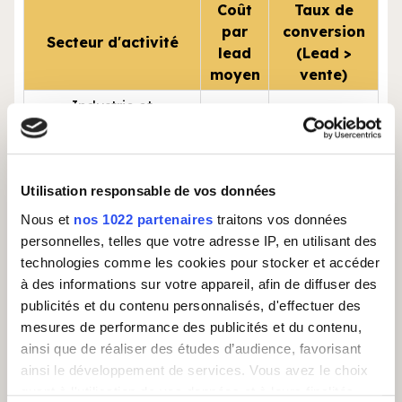
Coût
Taux de
par
conversion
Secteur d'activité
lead
(Lead >
moyen
vente)
Industrie et
84 €
15 %
équipements BTP
Services généraux,
automobile,
86 €
14 %
Utilisation responsable de vos données
informatique, télécoms
Nous et
nos 1022 partenaires
traitons vos données
(B2B)
personnelles, telles que votre adresse IP, en utilisant des
Finance, assurances,
technologies comme les cookies pour stocker et accéder
63,88 €
8,16 %
gestion (B2B)
à des informations sur votre appareil, afin de diffuser des
publicités et du contenu personnalisés, d'effectuer des
Télécoms, énergie
22,13 €
21,97 %
mesures de performance des publicités et du contenu,
(abonnements B2C)
ainsi que de réaliser des études d’audience, favorisant
Automobile, transport
ainsi le développement de services. Vous avez le choix
63,88 €
8,16 %
(B2C)
quant à l'utilisation de vos données et à leurs finalités.