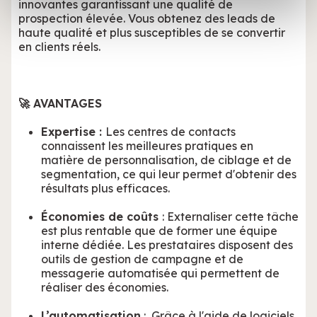
innovantes garantissant une qualité de
avec d'autres informations que vous leur avez fournies
prospection élevée. Vous obtenez des leads de
ou qu'ils ont collectées lors de votre utilisation de leurs
haute qualité et plus susceptibles de se convertir
en clients réels.
services.
🚀 AVANTAGES
Expertise :
Les centres de contacts
connaissent les meilleures pratiques en
matière de personnalisation, de ciblage et de
segmentation, ce qui leur permet d'obtenir des
résultats plus efficaces.
Économies de coûts
: Externaliser cette tâche
est plus rentable que de former une équipe
interne dédiée. Les prestataires disposent des
outils de gestion de campagne et de
messagerie automatisée qui permettent de
réaliser des économies.
L’automatisation
: Grâce à l'aide de logiciels