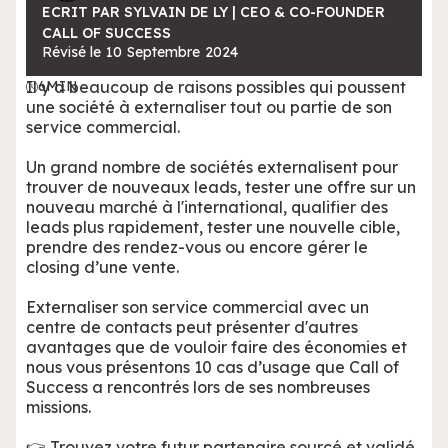
ECRIT PAR SYLVAIN DE LY | CEO & CO-FOUNDER
CALL OF SUCCESS
Révisé le
10
Septembre
2024
Il y a beaucoup de raisons possibles qui poussent
6
MIN
une société à externaliser tout ou partie de son
service commercial.
Un grand nombre de sociétés externalisent pour
trouver de nouveaux leads, tester une offre sur un
nouveau marché à l'international, qualifier des
leads plus rapidement, tester une nouvelle cible,
prendre des rendez-vous ou encore gérer le
closing d’une vente.
Externaliser son service commercial avec un
centre de contacts peut présenter d'autres
avantages que de vouloir faire des économies et
nous vous présentons 10 cas d’usage que Call of
Success a rencontrés lors de ses nombreuses
missions.
👉
Trouvez votre futur partenaire sourcé et validé