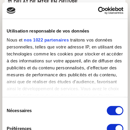
⏰ DÉLAI DE MISE EN OEUVRE
Compter 1 mois pour mettre en place la
qualification de vos leads chez un prestataire
externe. Temps nécessaire au choix de votre
partenaire, au recrutement et à la formation des
Utilisation responsable de vos données
agents.
Nous et
nos 1022 partenaires
traitons vos données
personnelles, telles que votre adresse IP, en utilisant des
technologies comme les cookies pour stocker et accéder
✅ PRÉ REQUIS QUE NOUS RECOMMANDONS
à des informations sur votre appareil, afin de diffuser des
publicités et du contenu personnalisés, d'effectuer des
Définir le script d’appels pour qualification et
mesures de performance des publicités et du contenu,
les degrés de qualification des prospects
ainsi que de réaliser des études d’audience, favorisant
Partager un book de formation et une base de
ainsi le développement de services. Vous avez le choix
connaissance de vos produits ou solutions
quant à l'utilisation de vos données et à leurs finalités.
Sélectionner les metrics et KPIs pour avoir un
Vous pouvez modifier ou retirer votre consentement à
Sélection
suivi des performances
tout moment en consultant la Déclaration relative aux
Nécessaires
du
Identifier une personne qui sera en charge du
cookies ou en cliquant sur l'icône de confidentialité.
pilotage de votre partenaire
consentement
Préférences