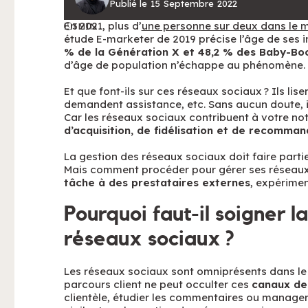
Publié le
15
Septembre
2022
En 2021, plus d’
une personne sur deux dans le
3
MIN
étude E-marketer de 2019 précise l’âge de ses i
% de la Génération X et 48,2 % des Baby-B
d’âge de population n’échappe au phénomène.
Et que font-ils sur ces réseaux sociaux ? Ils lis
demandent assistance, etc. Sans aucun doute, 
Car les réseaux sociaux contribuent à votre not
d’acquisition, de fidélisation et de recomman
La gestion des réseaux sociaux doit faire parti
Mais comment procéder pour gérer ses réseaux 
tâche à des prestataires externes
, expérime
Pourquoi faut-il soigner l
réseaux sociaux ?
Les réseaux sociaux sont omniprésents dans l
parcours client ne peut occulter ces
canaux de
clientèle, étudier les commentaires ou manager 