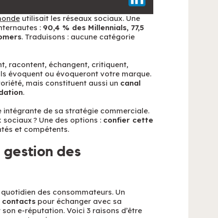
 monde
utilisait les réseaux sociaux. Une
nternautes :
90,4 % des Millennials, 77,5
oomers
. Traduisons : aucune catégorie
ent, racontent, échangent, critiquent,
ils évoquent ou évoqueront votre marque.
oriété, mais constituent aussi un
canal
dation
.
e intégrante de sa stratégie commerciale.
sociaux ? Une des options :
confier cette
ntés et compétents.
a gestion des
e quotidien des consommateurs. Un
 contacts
pour échanger avec sa
son e-réputation. Voici 3 raisons d’être