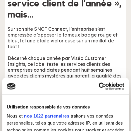
service client de l’année »,
mais…
Sur son site SNCF Connect, l’entreprise s’est
empressée d’apposer le fameux badge rouge et
bleu, tel une étoile victorieuse sur un maillot de
foot !
Décerné chaque année par Viséo Customer
Insights, ce label teste les services clients des
entreprises candidates pendant huit semaines
avec des clients mystères qui notent la qualité des
interactions.
Alors bien sûr, le web s’est amusé de l’identité du
lauréat, et les clients SNCF qui attendent des
remboursements depuis des semaines ne se sont
Utilisation responsable de vos données
pas fait prier pour contester.
Nous et
nos 1022 partenaires
traitons vos données
Rappelons ici que ce sont
les 150 conseillers qui
personnelles, telles que votre adresse IP, en utilisant des
répondent au téléphone et par mail
qui ont été
technologies comme les cookies pour stocker et accéder