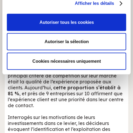
principal critère de
Afficher les détails
personnelles et définir vos préférences, reportez-vous à
la
section « Détails »
. Vous pouvez modifier ou retirer
compétition pour 81 % des
votre consentement à tout moment à partir de la
Autoriser tous les cookies
entreprises.
déclaration sur les cookies.
Les cookies nous permettent de personnaliser le contenu
Bouclons cette revue de presse avec un papier
Autoriser la sélection
publié par Super Office sur
l’évolution de la
et les annonces, d'offrir des fonctionnalités relatives aux
perception de l’expérience client
lors de la
médias sociaux et d'analyser notre trafic. Nous
dernière décennie.
partageons également des informations sur l'utilisation de
Cookies nécessaires uniquement
notre site avec nos partenaires de médias sociaux, de
En 2010, 36 % des entreprises estimaient que le
publicité et d'analyse, qui peuvent combiner celles-ci
principal critère de compétition sur leur marché
était la qualité de l’expérience proposée aux
avec d'autres informations que vous leur avez fournies
clients. Aujourd’hui,
cette proportion s’établit à
ou qu'ils ont collectées lors de votre utilisation de leurs
81 %
, et près de 9 entreprises sur 10 affirment que
services.
l’expérience client est une priorité dans leur centre
de contact.
Interrogés sur les motivations de leurs
investissements dans ce levier, les décideurs
évoquent l’identification et l’exploitation des