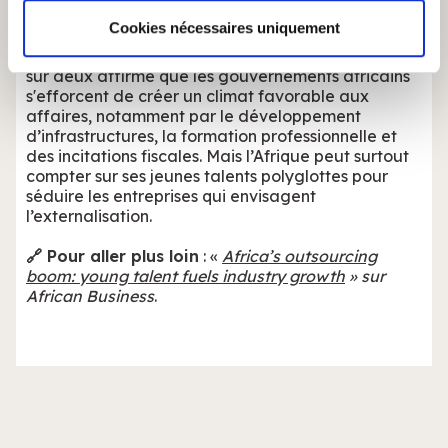
médias sociaux et d'analyser notre trafic. Nous
commencer
des coûts de main-d'œuvre jusqu'à
partageons également des informations sur l'utilisation de
Cookies nécessaires uniquement
80 % inférieurs à ceux des marchés
notre site avec nos partenaires de médias sociaux, de
occidentaux
. Aussi, près d’une entreprise sondée
sur deux affirme que les gouvernements africains
publicité et d'analyse, qui peuvent combiner celles-ci
s'efforcent de créer un climat favorable aux
avec d'autres informations que vous leur avez fournies
affaires, notamment par le développement
ou qu'ils ont collectées lors de votre utilisation de leurs
d’infrastructures, la formation professionnelle et
services.
des incitations fiscales. Mais l’Afrique peut surtout
compter sur ses jeunes talents polyglottes pour
séduire les entreprises qui envisagent
l’externalisation.
🔗 Pour aller plus loin
: «
Africa’s outsourcing
boom: young talent fuels industry growth
» sur
African Business
.