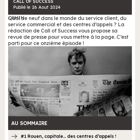
CALL OF SUCCESS
Publié le
26
Aout
2024
Quoi de neuf dans le monde du service client, du
8
MIN
service commercial et des centres d’appels ? La
rédaction de Call of Success vous propose sa
revue de presse pour vous mettre à la page. C’est
parti pour ce onzième épisode !
AU SOMMAIRE
#1 Rouen, capitale… des centres d’appels !