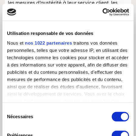
les mesures d’austérité à leur service client, les
consommateurs s’attendent forcément à une
meilleure qualité de service lorsque les prix des
produits augmentent.
🔗 Pour aller plus loin
: «
Customer service is worse
Utilisation responsable de vos données
than ever
», sur QZ.com.
Nous et
nos 1022 partenaires
traitons vos données
personnelles, telles que votre adresse IP, en utilisant des
#4 Les centres d’appels,
technologies comme les cookies pour stocker et accéder
c’est aussi pour sauver des
à des informations sur votre appareil, afin de diffuser des
publicités et du contenu personnalisés, d'effectuer des
vies
mesures de performance des publicités et du contenu,
ainsi que de réaliser des études d’audience, favorisant
À l’occasion de la journée mondiale de la
ainsi le développement de services. Vous avez le choix
prévention du suicide, célébrée ce mardi 10
quant à l'utilisation de vos données et à leurs finalités.
septembre 2024, de nombreux médias ont proposé
Vous pouvez modifier ou retirer votre consentement à
des reportages en immersion dans l’un des 17
Sélection
tout moment en consultant la Déclaration relative aux
centres d’appels du 3114, le numéro à composer
Nécessaires
du
quand on a des idées noires ou que l’on s’inquiète
cookies ou en cliquant sur l'icône de confidentialité.
consentement
pour un proche.
Préférences