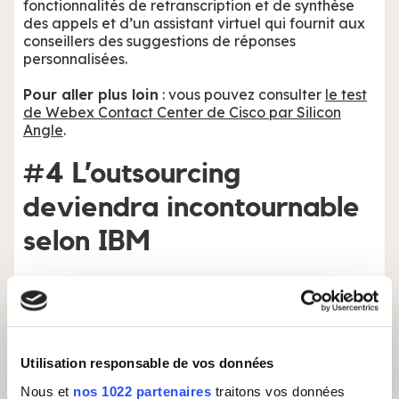
fonctionnalités de retranscription et de synthèse
des appels et d’un assistant virtuel qui fournit aux
conseillers des suggestions de réponses
personnalisées.
Pour aller plus loin
: vous pouvez consulter
le test
de Webex Contact Center de Cisco par Silicon
Angle
.
#4 L’outsourcing
deviendra incontournable
selon IBM
Pour IBM, l’IA va rendre l’outsourcing
progressivement incontournable
pour les
entreprises dans un contexte où les coûts de la
main-d’œuvre augmentent, où les talents se font
rares et où l’incertitude économique persiste.
Utilisation responsable de vos données
Selon le cabinet de conseil Korn Ferry, plus de 85
Nous et
nos 1022 partenaires
traitons vos données