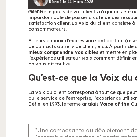
Révisé le
11
Mars
2025
Prendre le pouls de vos clients n’a jamais été au
8
MIN
impardonnable de passer à côté de ces ressourc
satisfaction client. La
voix du client
consiste à 
consommateurs.
Et leurs canaux d’expression sont partout (rés
de contacts au service client, etc.). À partir d
mieux comprendre vos cibles
et mettre en pla
l’expérience utilisateur. Mais comment définir et 
on vous dit tout 📣
Qu’est-ce que la Voix du c
La Voix du client correspond à tout ce que peu
ou le service de l’entreprise, l’expérience utili
Défini en 1993, le terme anglais
Voice of the C
"Une composante du déploiement de la
l’ensemble des taches d’identificatio