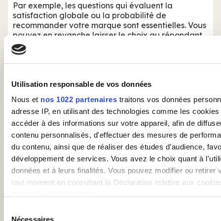
Par exemple, les questions qui évaluent la
satisfaction globale ou la probabilité de
recommander votre marque sont essentielles. Vous
pouvez en revanche laisser le choix au répondant
de zapper les questions sociodémographiques
(niveau de revenu ou CSP par exemple) si elles ne
sont pas capitales pour votre enquête).
Vous montrez à vos clients que leur temps est
Utilisation responsable de vos données
précieux, et vous leur donnez un certain contrôle
Nous et
nos 1022 partenaires
traitons vos données personne
sur le niveau de détail qu’ils souhaitent partager
adresse IP, en utilisant des technologies comme les cookies
avec vous (surtout dans le B2C).
accéder à des informations sur votre appareil, afin de diffuse
Parfois, c’est plutôt sur
les questions ouvertes
contenu personnalisés, d'effectuer des mesures de performan
qu’il faudra se montrer un peu plus flexibles.
du contenu, ainsi que de réaliser des études d’audience, favor
Certes, elles permettent de générer du verbatim et
développement de services. Vous avez le choix quant à l'util
d’aller un peu plus loin dans l’analyse, mais elles
données et à leurs finalités. Vous pouvez modifier ou retirer
demandent un effort intellectuel que tous vos
clients ne sont pas prêts à fournir au moment « M ».
tout moment en consultant la Déclaration relative aux cookie
l'icône de confidentialité.
Vous pouvez également transformer les questions
Sélection
ouvertes en questions à choix multiples, tout en
Si vous le permettez, nous aimerions également :
Nécessaires