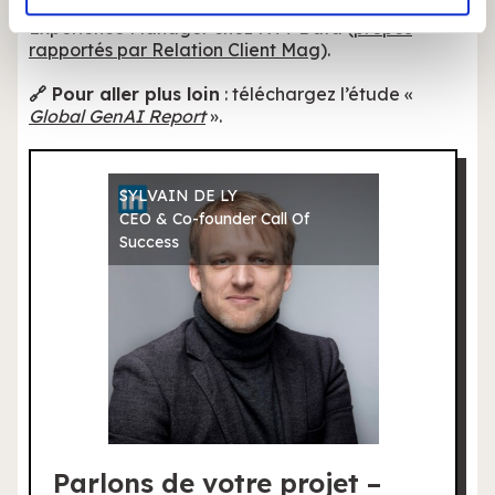
explique Laurent Millan, Senior GTM Customer
notre site avec nos partenaires de médias sociaux, de
Experience Manager chez NTT Data (
propos
publicité et d'analyse, qui peuvent combiner celles-ci
rapportés par Relation Client Mag
).
avec d'autres informations que vous leur avez fournies
ou qu'ils ont collectées lors de votre utilisation de leurs
🔗 Pour aller plus loin
: téléchargez l’étude «
Global GenAI Report
».
services.
SYLVAIN DE LY
CEO & Co-founder Call Of
Success
Parlons de votre projet –