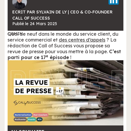
ECRIT PAR SYLVAIN DE LY | CEO & CO-FOUNDER
CALL OF SUCCESS
Publié le
24
Mars
2025
Quoi de neuf dans le monde du service client, du
8
MIN
service commercial et
des centres d’appels
? La
rédaction de Call of Success vous propose sa
revue de presse pour vous mettre à la page.
C’est
e
parti pour ce 17
épisode
!