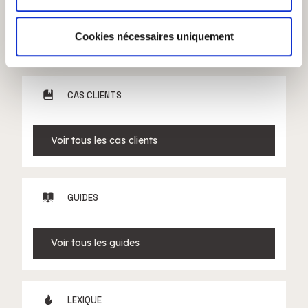
et les annonces, d'offrir des fonctionnalités relatives aux
médias sociaux et d'analyser notre trafic. Nous
partageons également des informations sur l'utilisation de
Cookies nécessaires uniquement
Voir tous les articles
notre site avec nos partenaires de médias sociaux, de
publicité et d'analyse, qui peuvent combiner celles-ci
avec d'autres informations que vous leur avez fournies
CAS CLIENTS
ou qu'ils ont collectées lors de votre utilisation de leurs
services.
Voir tous les cas clients
GUIDES
Voir tous les guides
LEXIQUE