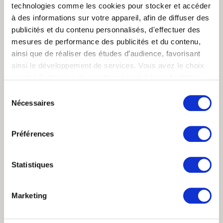
technologies comme les cookies pour stocker et accéder
GUIDES
à des informations sur votre appareil, afin de diffuser des
publicités et du contenu personnalisés, d'effectuer des
mesures de performance des publicités et du contenu,
Voir tous les guides
ainsi que de réaliser des études d’audience, favorisant
ainsi le développement de services. Vous avez le choix
quant à l'utilisation de vos données et à leurs finalités.
Vous pouvez modifier ou retirer votre consentement à
LEXIQUE
Sélection
tout moment en consultant la Déclaration relative aux
Nécessaires
du
cookies ou en cliquant sur l'icône de confidentialité.
consentement
Voir tout le lexique
Préférences
Si vous le permettez, nous aimerions également :
Collecter des informations sur votre localisation
géographique qui peuvent être précises à plusieurs
Statistiques
mètres près
PILOTAGE
Identifier votre appareil en l'analysant activement
Marketing
pour en relever les caractéristiques spécifiques
(empreintes digitales).