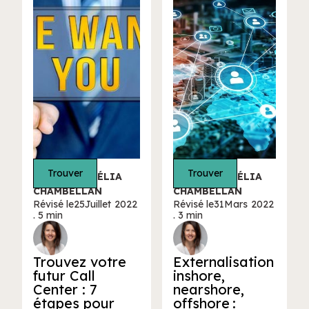
Trouver
Trouver
ÉCRIT PAR CÉLIA
ÉCRIT PAR CÉLIA
CHAMBELLAN
CHAMBELLAN
Révisé le
25
Juillet
2022
Révisé le
31
Mars
2022
. 5 min
. 3 min
Trouvez votre
Externalisation
futur Call
inshore,
Center : 7
nearshore,
étapes pour
offshore :