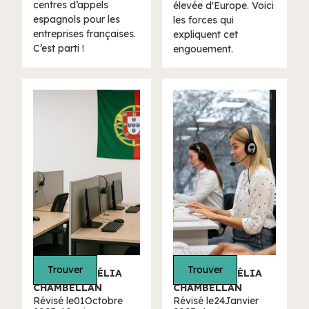
centres d’appels
élevée d'Europe. Voici
espagnols pour les
les forces qui
entreprises françaises.
expliquent cet
C’est parti !
engouement.
Trouver
Trouver
ÉCRIT PAR CÉLIA
ÉCRIT PAR CÉLIA
CHAMBELLAN
CHAMBELLAN
Révisé le
01
Octobre
Révisé le
24
Janvier