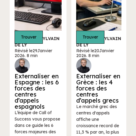
Trouver
Trouver
ÉCRIT PAR SYLVAIN
ÉCRIT PAR SYLVAIN
DE LY
DE LY
Révisé le
29
Janvier
Révisé le
20
Janvier
2026
. 8 min
2026
. 8 min
Externaliser en
Externaliser en
Espagne : les 6
Grèce : les 4
forces des
forces des
centres
centres
d’appels
d’appels grecs
espagnols
Le marché grec des
L’équipe de Call of
centres d'appels
Success vous propose
affiche une
dans ce guide les 6
croissance record de
forces majeures des
11,3 % par an, la plus