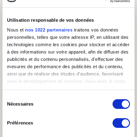
Utilisation responsable de vos données
Nous et
nos 1022 partenaires
traitons vos données
Trouver
Trouver
ÉCRIT PAR CÉLIA
ÉCRIT PAR CÉLIA
personnelles, telles que votre adresse IP, en utilisant des
CHAMBELLAN
CHAMBELLAN
technologies comme les cookies pour stocker et accéder
Révisé le
22
Mars
2022
Révisé le
10
Juin
2025
à des informations sur votre appareil, afin de diffuser des
. 5 min
. 10 min
publicités et du contenu personnalisés, d'effectuer des
mesures de performance des publicités et du contenu,
Comment
Visite des
ainsi que de réaliser des études d’audience, favorisant
sélectionner
locaux des Call
ainsi le développement de services. Vous avez le choix
votre futur
Centers
quant à l'utilisation de vos données et à leurs finalités.
centre de
pressentis : 6
Vous pouvez modifier ou retirer votre consentement à
contacts
signes que le
Sélection
tout moment en consultant la Déclaration relative aux
externe ? Les 7
plateau tourne
Nécessaires
du
étapes
mal !
cookies ou en cliquant sur l'icône de confidentialité.
consentement
incontournables
Pour vous aider à
Comment comparer
Préférences
préparer votre visite,
Si vous le permettez, nous aimerions également :
les outsourceurs et
on a compilé pour
Collecter des informations sur votre localisation
choisir le bon
vous 6 signaux