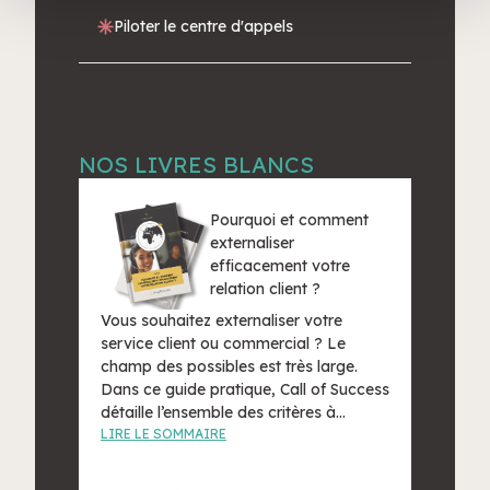
ou qu'ils ont collectées lors de votre utilisation de leurs
Piloter le centre d'appels
services.
NOS LIVRES BLANCS
Pourquoi et comment
externaliser
efficacement votre
relation client ?
Vous souhaitez externaliser votre
service client ou commercial ? Le
champ des possibles est très large.
Dans ce guide pratique, Call of Success
détaille l’ensemble des critères à
prendre en compte pour aborder
LIRE LE SOMMAIRE
sereinement votre projet
d’externalisation.