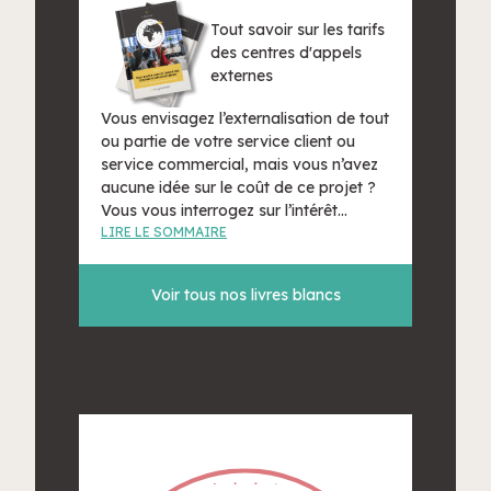
Tout savoir sur les tarifs
des centres d'appels
externes
Vous envisagez l’externalisation de tout
ou partie de votre service client ou
service commercial, mais vous n’avez
aucune idée sur le coût de ce projet ?
Vous vous interrogez sur l’intérêt
économique de l’externalisation ? Vous
LIRE LE SOMMAIRE
savez que l’externalisation permet de
gagner en productivité et en
Voir tous nos livres blancs
performance, mais à quel prix ?