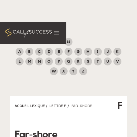
A
B
C
D
E
F
G
H
I
J
K
L
M
N
O
P
Q
R
S
T
U
V
W
X
Y
Z
F
ACCUEIL LEXIQUE
/
LETTRE F
/
FAR-SHORE
Far-shore