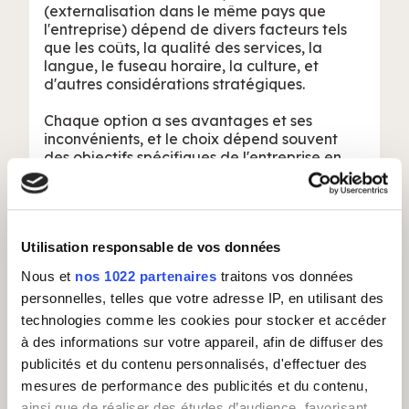
(externalisation dans le même pays que
l'entreprise) dépend de divers facteurs tels
que les coûts, la qualité des services, la
langue, le fuseau horaire, la culture, et
d'autres considérations stratégiques.
Chaque option a ses avantages et ses
inconvénients, et le choix dépend souvent
des objectifs spécifiques de l'entreprise en
matière d'externalisation.
👉 Pour en savoir plus, nous vous conseillons
de lire notre article
Que cachent les trois
modes d’externalisation inshore, nearshore,
Utilisation responsable de vos données
offshore ?
Nous et
nos 1022 partenaires
traitons vos données
personnelles, telles que votre adresse IP, en utilisant des
technologies comme les cookies pour stocker et accéder
CALL CENTER
à des informations sur votre appareil, afin de diffuser des
publicités et du contenu personnalisés, d'effectuer des
mesures de performance des publicités et du contenu,
ainsi que de réaliser des études d’audience, favorisant