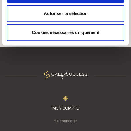
FICHE CLÔTURÉE
Les cookies nous permettent de personnaliser le contenu
Autoriser la sélection
et les annonces, d'offrir des fonctionnalités relatives aux
médias sociaux et d'analyser notre trafic. Nous
partageons également des informations sur l'utilisation de
Cookies nécessaires uniquement
notre site avec nos partenaires de médias sociaux, de
publicité et d'analyse, qui peuvent combiner celles-ci
avec d'autres informations que vous leur avez fournies
ou qu'ils ont collectées lors de votre utilisation de leurs
services.
MON COMPTE
Me connecter