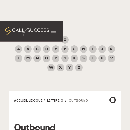
A
B
C
D
E
F
G
H
I
J
K
L
M
N
O
P
Q
R
S
T
U
V
W
X
Y
Z
O
ACCUEIL LEXIQUE
/
LETTRE O
/
OUTBOUND
Outbound